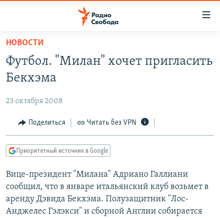
Ссылки
для
упрощенного
НОВОСТИ
ПРОГРАММЫ
доступа
Футбол. "Милан" хочет пригласить
ПОДКАСТЫ
Вернуться
Бекхэма
к
АВТОРСКИЕ ПРОЕКТЫ
основному
23 октября 2008
ЦИТАТЫ СВОБОДЫ
содержанию
Вернутся
МНЕНИЯ
Поделиться
Читать без VPN
к
КУЛЬТУРА
главной
Приоритетный источник в Google
навигации
IDEL.РЕАЛИИ
Вернутся
Вице-президент "Милана" Адриано Галлиани
КАВКАЗ.РЕАЛИИ
к
сообщил, что в январе итальянский клуб возьмет в
СЕВЕР.РЕАЛИИ
поиску
аренду Дэвида Бекхэма. Полузащитник "Лос-
Анджелес Гэлэкси" и сборной Англии собирается
СИБИРЬ.РЕАЛИИ