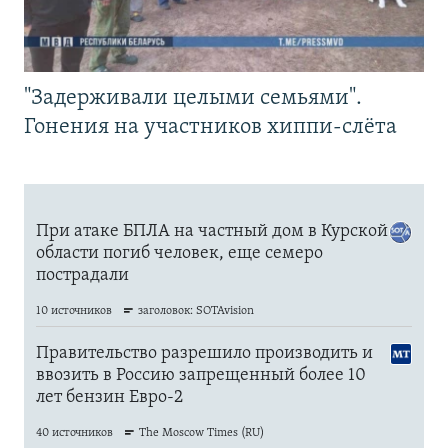
"Задерживали целыми семьями".
Гонения на участников хиппи-слёта