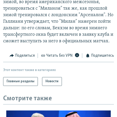
зимой, во время американского межсезонья,
РАСПИСАНИЕ ВЕЩАНИЯ
тренироваться с "Миланом" так же, как прошлой
ПОДПИШИТЕСЬ НА РАССЫЛКУ
зимой тренировался с лондонским "Арсеналом". Но
Галлиани утверждает, что "Милан" намерен пойти
дальше: по его словам, Бекхэм во время зимнего
СОЦИАЛЬНЫЕ СЕТИ
трансфертного окна будет включен в заявку клуба и
сможет выступать за него в официальных матчах.
Поделиться
Читать без VPN
Подпишитесь
Все сайты РСЕ/РС
Этот контент также в категориях
Главные разделы
Новости
Смотрите также