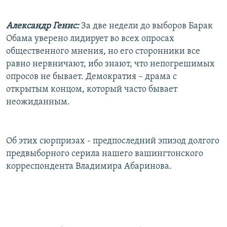
РАСПИСАНИЕ ВЕЩАНИЯ
Александр Генис:
За две недели до выборов Барак
ПОДПИШИТЕСЬ НА РАССЫЛКУ
Обама уверено лидирует во всех опросах
общественного мнения, но его сторонники все
СОЦИАЛЬНЫЕ СЕТИ
равно нервничают, ибо знают, что непогрешимых
опросов не бывает. Демократия – драма с
открытым концом, который часто бывает
неожиданным.
Все сайты РСЕ/РС
Об этих сюрпризах - предпоследний эпизод долгого
предвыборного серила нашего вашингтонского
корреспондента Владимира Абаринова.