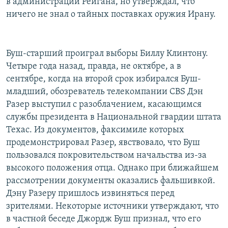
в администрации Рейгана, но утверждал, что
ничего не знал о тайных поставках оружия Ирану.
Буш-старший проиграл выборы Биллу Клинтону.
Четыре года назад, правда, не октябре, а в
сентябре, когда на второй срок избирался Буш-
младший, обозреватель телекомпании CBS Дэн
Разер выступил с разоблачением, касающимся
службы президента в Национальной гвардии штата
Техас. Из документов, факсимиле которых
продемонстрировал Разер, явствовало, что Буш
пользовался покровительством начальства из-за
высокого положения отца. Однако при ближайшем
рассмотрении документы оказались фальшивкой.
Дэну Разеру пришлось извиняться перед
зрителями. Некоторые источники утверждают, что
в частной беседе Джордж Буш признал, что его