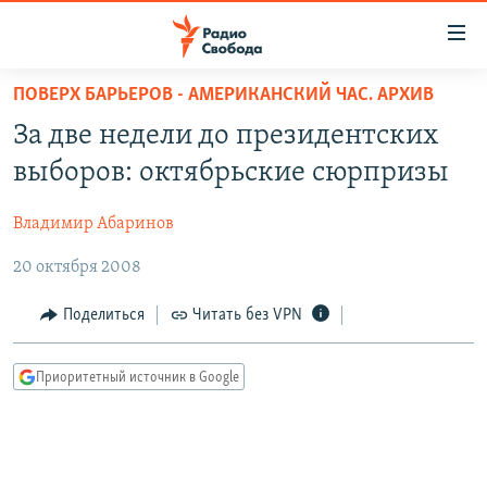
Ссылки
для
упрощенного
ПОВЕРХ БАРЬЕРОВ - АМЕРИКАНСКИЙ ЧАС. АРХИВ
ПРОГРАММЫ
доступа
За две недели до президентских
ПОДКАСТЫ
Вернуться
выборов: октябрьские сюрпризы
к
АВТОРСКИЕ ПРОЕКТЫ
основному
Владимир Абаринов
ЦИТАТЫ СВОБОДЫ
содержанию
Вернутся
20 октября 2008
МНЕНИЯ
к
КУЛЬТУРА
Поделиться
Читать без VPN
главной
навигации
IDEL.РЕАЛИИ
Вернутся
Приоритетный источник в Google
КАВКАЗ.РЕАЛИИ
к
СЕВЕР.РЕАЛИИ
поиску
СИБИРЬ.РЕАЛИИ