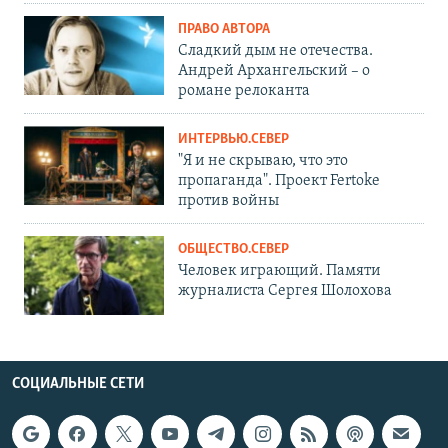
ПРАВО АВТОРА
Сладкий дым не отечества.
Андрей Архангельский – о
романе релоканта
ИНТЕРВЬЮ.СЕВЕР
"Я и не скрываю, что это
пропаганда". Проект Fertoke
против войны
ОБЩЕСТВО.СЕВЕР
Человек играющий. Памяти
журналиста Сергея Шолохова
СОЦИАЛЬНЫЕ СЕТИ