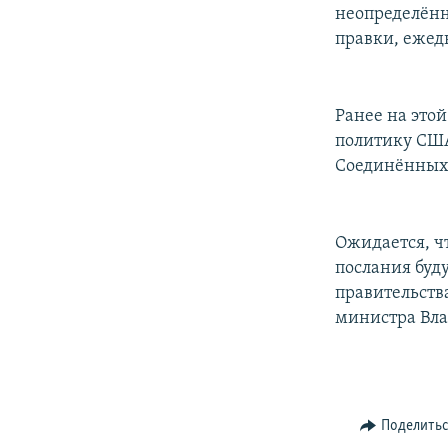
РАСПИСАНИЕ ВЕЩАНИЯ
неопределённ
ПОДПИШИТЕСЬ НА РАССЫЛКУ
правки, ежед
Ранее на это
политику США
Соединённых 
Ожидается, ч
послания буд
правительств
министра Вл
Поделить