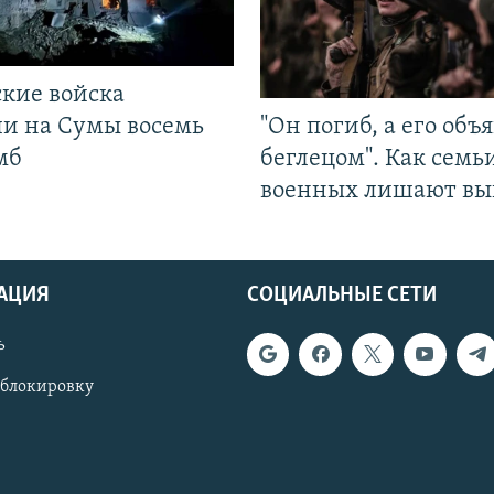
ские войска
ли на Сумы восемь
"Он погиб, а его объ
мб
беглецом". Как семь
военных лишают вы
АЦИЯ
СОЦИАЛЬНЫЕ СЕТИ
ь
 блокировку