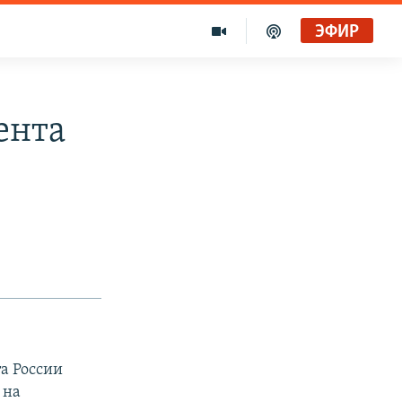
ЭФИР
ента
а России
 на