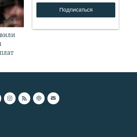
явили
и
плат