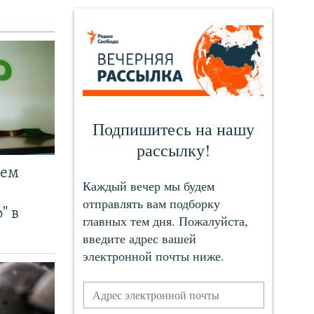
чем
" в