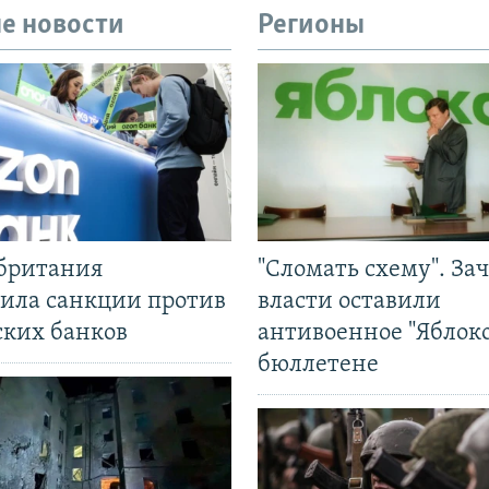
е новости
Регионы
британия
"Сломать схему". За
ила санкции против
власти оставили
ских банков
антивоенное "Яблоко
бюллетене