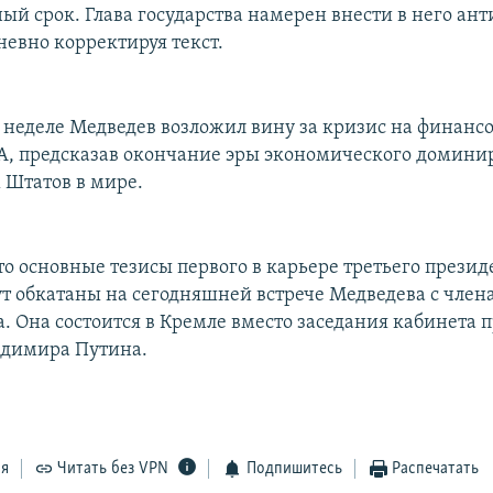
ый срок. Глава государства намерен внести в него ан
невно корректируя текст.
й неделе Медведев возложил вину за кризис на финанс
, предсказав окончание эры экономического домини
Штатов в мире.
то основные тезисы первого в карьере третьего презид
ут обкатаны на сегодняшней встрече Медведева с чле
а. Она состоится в Кремле вместо заседания кабинета 
адимира Путина.
ся
Читать без VPN
Подпишитесь
Распечатать