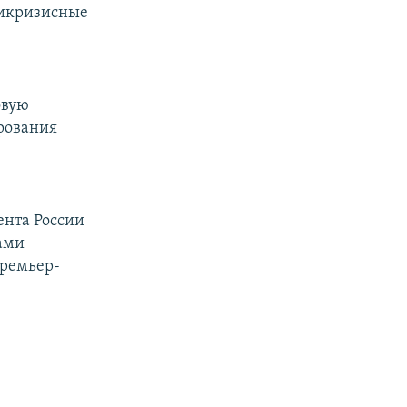
тикризисные
овую
рования
ента России
нами
премьер-