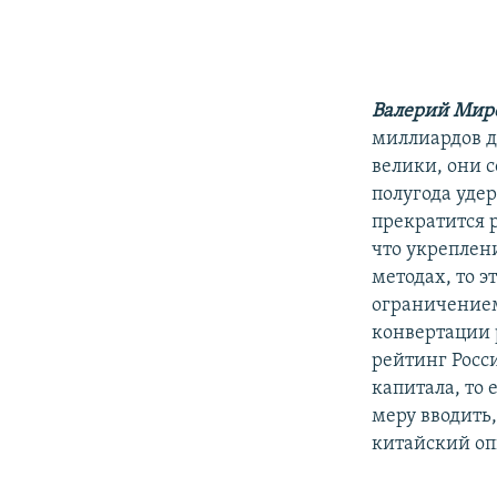
Валерий Мир
миллиардов д
велики, они 
полугода удер
прекратится 
что укреплен
методах, то э
ограничением
конвертации р
рейтинг Росс
капитала, то
меру вводить
китайский оп