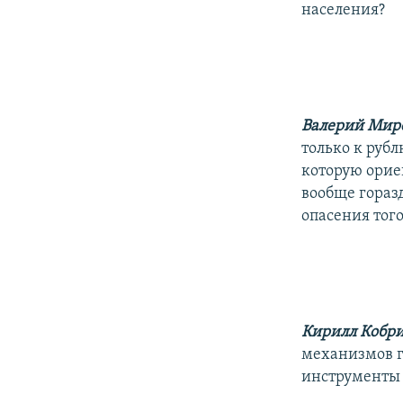
населения?
Валерий Мир
только к рубл
которую орие
вообще гораз
опасения тог
Кирилл Кобр
механизмов г
инструменты 