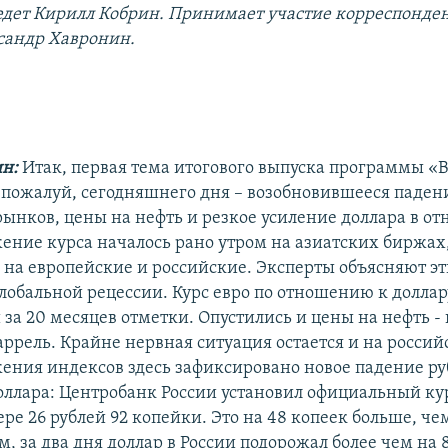
дет Кирилл Кобрин. Принимает участие корреспонден
сандр Хавронин.
ин:
Итак, первая тема итогового выпуска программы «
, пожалуй, сегодняшнего дня – возобновившееся паде
ынков, цены на нефть и резкое усиление доллара в о
жение курса началось рано утром на азиатских биржах,
 на европейские и российские. Эксперты объясняют э
лобальной рецессии. Курс евро по отношению к доллар
 за 20 месяцев отметки. Опустились и цены на нефть -
аррель. Крайне нервная ситуация остается и на росси
ния индексов здесь зафиксировано новое падение ру
ллара: Центробанк России установил официальный кур
ере 26 рублей 92 копейки. Это на 48 копеек больше, че
, за два дня доллар в России подорожал более чем на 