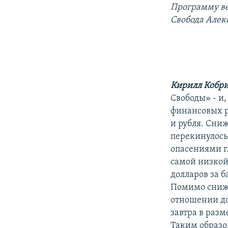
РАСПИСАНИЕ ВЕЩАНИЯ
Программу ве
ПОДПИШИТЕСЬ НА РАССЫЛКУ
Свобода Алек
Кирилл Кобр
Свободы» - и
финансовых р
и рубля. Сни
перекинулось
опасениями г
самой низкой
долларов за б
Помимо сниже
отношении до
завтра в разм
Таким образом