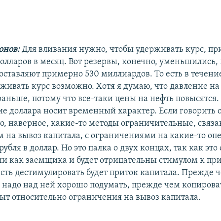
онов:
Для вливания нужно, чтобы удерживать курс, п
олларов в месяц. Вот резервы, конечно, уменьшились, 
составляют примерно 530 миллиардов. То есть в течен
живать курс возможно. Хотя я думаю, что давление на
раньше, потому что все-таки цены на нефть повысятся.
ие доллара носит временный характер. Если говорить 
то, наверное, какие-то методы ограничительные, связ
 на вывоз капитала, с ограничениями на какие-то оп
убля в доллар. Но это палка о двух концах, так как это
ии как заемщика и будет отрицательны стимулом к пр
 есть дестимулировать будет приток капитала. Прежде 
, надо над ней хорошо подумать, прежде чем копирова
ыт относительно ограничения на вывоз капитала.