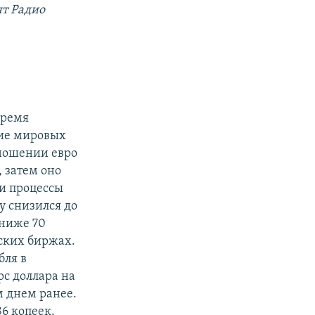
т Радио
Время
ние мировых
тношении евро
 затем оно
ти процессы
у снизился до
 ниже 70
йских биржах.
бля в
с доллара на
м днем ранее.
86 копеек.