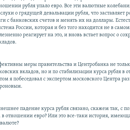
тношении рубля упало евро. Все эти валютные колебани
слухи о грядущей девальвации рубля, что заставляет р
и с банковских счетов и менять их на доллары. Естес
стема России, которая и без того находится не в само
лезненно реагирует на это, и вновь встает вопрос о со
кладов.
фективны меры правительства и Центробанка не тольк
ковских вкладов, но и по стабилизации курса рубля в
этом я побеседовал с экспертом московского Центра ра
роновым.
нешнее падение курса рубля связано, скажем так, с 
а в отношении евро? Или это все-таки история, имею
 валюте?