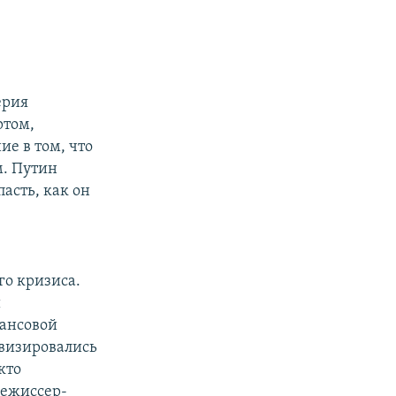
ерия
ртом,
е в том, что
м. Путин
асть, как он
го кризиса.
и
ансовой
ивизировались
кто
режиссер-