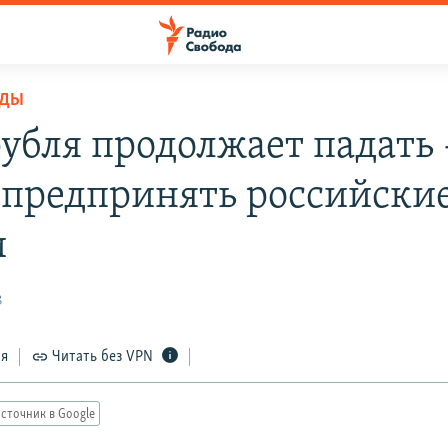
ОДЫ
рубля продолжает падать 
 предпринять российски
и
8
ся
Читать без VPN
сточник в Google