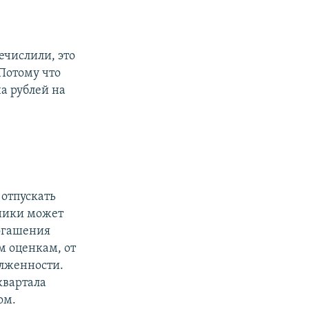
ечислили, это
 Потому что
на рублей на
 отпускать
аники может
погашения
м оценкам, от
олженности.
квартала
ом.