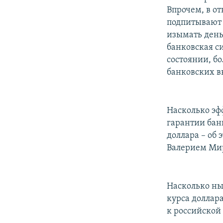
Впрочем, в о
подпитывают 
изымать деньг
банковская си
состоянии, бо
банковских в
Насколько эф
гарантии бан
доллара – об 
Валерием Ми
Насколько ны
курса доллар
к российской