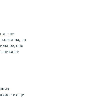
ению не
й корзины, на
ильное, оно
возникают
ующих
какие-то еще