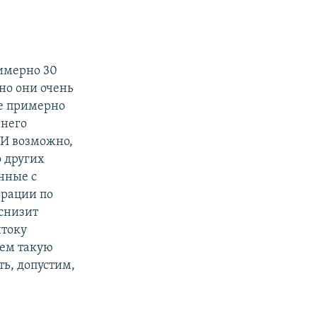
римерно 30
но они очень
ие примерно
 него
 И возможно,
о других
анные с
ерации по
 снизит
итоку
чем такую
ть, допустим,