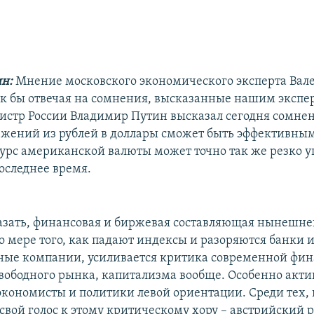
ин:
Мнение московского экономического эксперта Вал
к бы отвечая на сомнения, высказанные нашим экспе
стр России Владимир Путин высказал сегодня сомнени
ежений из рублей в доллары сможет быть эффективны
курс американской валюты может точно так же резко уп
оследнее время.
сказать, финансовая и биржевая составляющая нынешне
о мере того, как падают индексы и разоряются банки 
ые компании, усиливается критика современной фин
свободного рынка, капитализма вообще. Особенно акт
экономисты и политики левой ориентации. Среди тех, 
свой голос к этому критическому хору – австрийский 