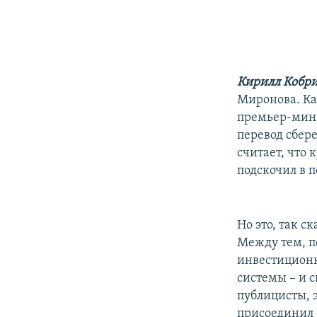
Кирилл Кобр
Миронова. Ка
премьер-мини
перевод сбер
считает, что 
подскочил в п
Но это, так 
Между тем, п
инвестиционн
системы – и 
публицисты, 
присоединил 