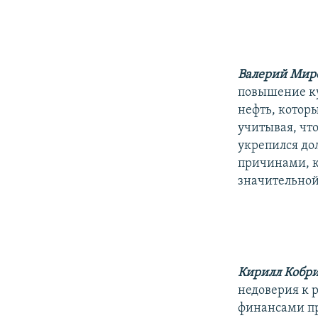
Валерий Мир
повышение ку
нефть, котор
учитывая, чт
укрепился до
причинами, ко
значительной
Кирилл Кобр
недоверия к 
финансами пр