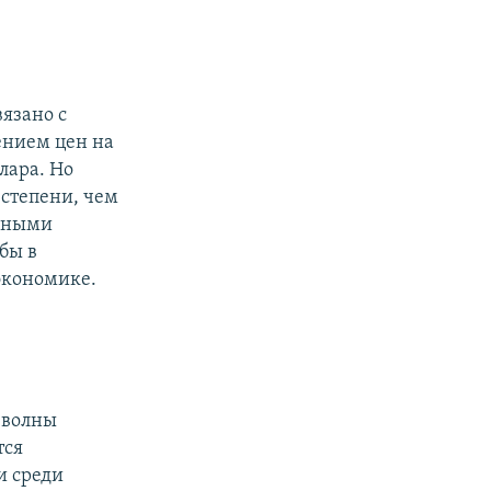
вязано с
ением цен на
лара. Но
 степени, чем
 иными
бы в
экономике.
 волны
тся
и среди