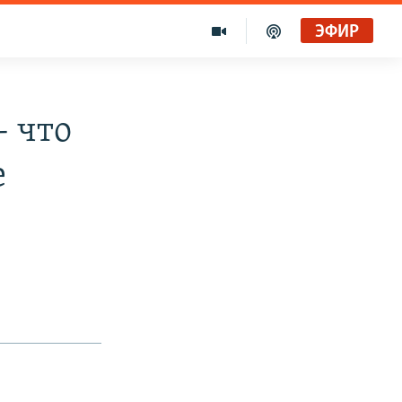
ЭФИР
- что
е