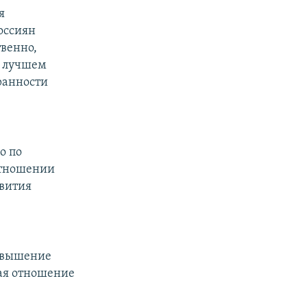
я
оссиян
твенно,
м лучшем
хранности
о по
 отношении
звития
повышение
щая отношение