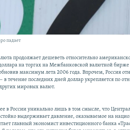
вро падает
алюта продолжает дешеветь относительно американско
 доллара на торгах на Межбанковской валютной бирж
 обновив максимум лета 2006 года. Впрочем, Россия от
 в течение последних дней доллар укрепляется по о
других мировых валют.
е в России уникально лишь в том смысле, что Центра
 стойко выдерживает давление, оказываемое на наци
итает главный экономист инвестиционного банка «Тра