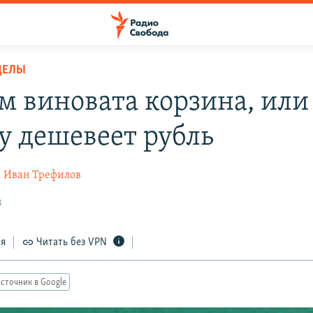
ДЕЛЫ
ем виновата корзина, или
у дешевеет рубль
н
Иван Трефилов
8
ся
Читать без VPN
сточник в Google