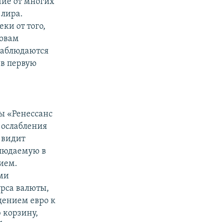
чие от многих
 лира.
ки от того,
ловам
 наблюдаются
 в первую
ы «Ренессанс
 ослабления
 видит
блюдаемую в
нием.
ми
рса валюты,
дением евро к
 корзину,