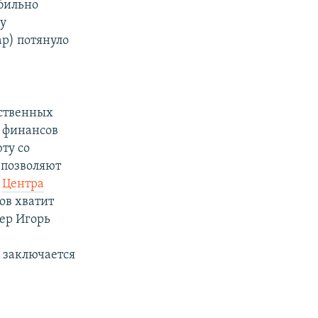
абильно
му
ар) потянуло
ьственных
а финансов
ту со
 позволяют
о
Центра
ов хватит
ер Игорь
ю
 заключается