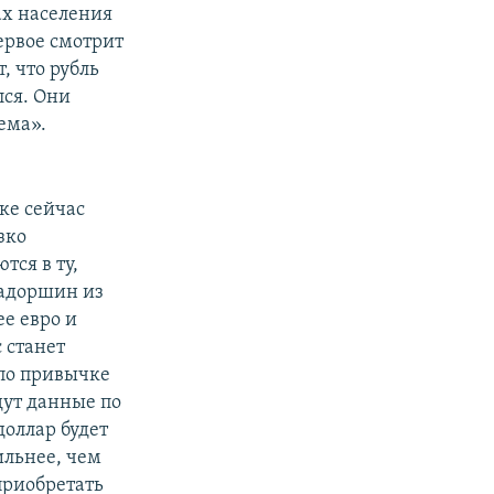
ах населения
ервое смотрит
, что рубль
ался. Они
ема».
ке сейчас
зко
ся в ту,
Надоршин из
ее евро и
 станет
 по привычке
дут данные по
доллар будет
ильнее, чем
приобретать