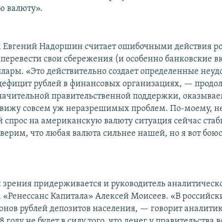
ю валюту».
им Евгений Надоршин считает ошибочными действия ро
перевести свои сбережения (и особенно банковские в
лары. «Это действительно создает определенные неудо
дефицит рублей в финансовых организациях, — продо
значительной правительственной поддержки, оказывае
е вижу совсем уж неразрешимых проблем. По-моему, н
 спрос на американскую валюту ситуация сейчас ста
ерим, что любая валюта сильнее нашей, но я вот боюс
 зрения придерживается и руководитель аналитическ
 «Ренессанс Капитала» Алексей Моисеев. «В российск
онов рублей депозитов населения, — говорит аналити
8 году не будет в силу того, что денег у правительства 