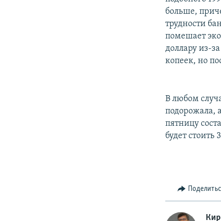
больше, приче
трудности ба
помешает эко
доллару из-з
копеек, но по
В любом случ
подорожала, 
пятницу соста
будет стоить 
Поделить
Кир