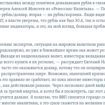
естыковка между понятием девальвации рубля в глаз
уверен Алексей Моисеев из «Ренессанс Капитала». — П
рубль/доллар, вторая — на рубль/корзина. Люди видят
 27, а власти уверены, что рубль как был 30,4, так и ост
зные индикаторы, и это, на мой взгляд, большая пробл
мнению экспертов, ситуация на мировом валютном рын
предсказуемо, но уже в ближайшее время она может ре
«Выходя из национальных валют, инвесторы вкладывают
е всего купить в их регионе, — рассуждает Евгений 
 часто это оказывается доллар, потому что он популярн
о распространения шире. Возможно, нынешний кризис
а это правило не сработает, но пока многие инвесторы
к, как действовали раньше. Через несколько дней вый
 за третий квартал, и хотел бы я посмотреть, где этот 
лучится дальше. Я полагаю, что ВВП снизится гораздо с
 многие аналитики, а это сразу скажется на желании 