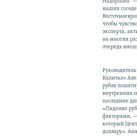
Надоршин. — Я
наших соседей
Восточноевро
чтобы чувств
эксперта, ак
на многих ра
очередь внеш
Руководитель
Капитал» Але
рубля пошатн
внутренних п
последние дн
«Падение руб
факторами, —
который Цент
доллару». Ан