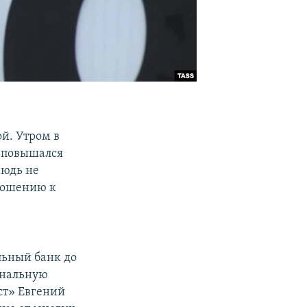
й. Утром в
е повышался
нюдь не
тношению к
льный банк до
ональную
ст» Евгений