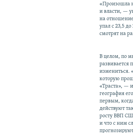
«Произошла н
и власти, — 
на отношение 
упал с 23,5 до
смотрят на ра
В целом, по 
развивается 
измениться. 
которую прощ
«Траста», — и
география ег
первым, когд
действуют та
росту ВВП США
и что с ним с
прогнозируют