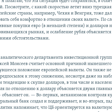
 полагаю, что эта ситуация будет сохраняться, в отли
. Посмотрите, с какой скоростью летит вниз турецкая
пейские страны, например, Чехия и Венгрия, тоже дале
овать себя комфортно в отношении своих валют». По с
тивные покупки евро (в меньшей степени) и долларов
звивающихся рынках, и ослабление рубля объясняется
ними обстоятельствами.
 аналитического департамента инвестиционной групп
ксей Моисеев считает основной причиной нынешнего
увшееся положение европейской валюты. Он также не
редпосылок к этому снижению, несмотря даже на на
и тенденцию к скупке долларов, в том числе и населе
ля по отношению к доллару объясняется двумя главны
 объясняет он. — Во-первых, механизмом контроля ку
ральный банк создал и поддерживает, и во-вторых, па
алитик напоминает, что ЦБ ориентируется на валютную