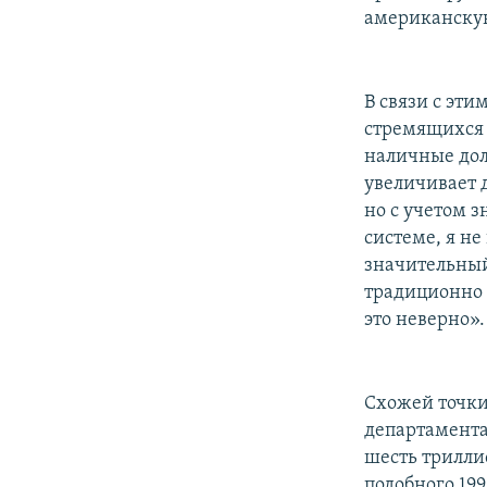
американску
В связи с эт
стремящихся 
наличные дол
увеличивает 
но с учетом 
системе, я н
значительный
традиционно в
это неверно».
Схожей точки
департамента
шесть трилли
подобного 199