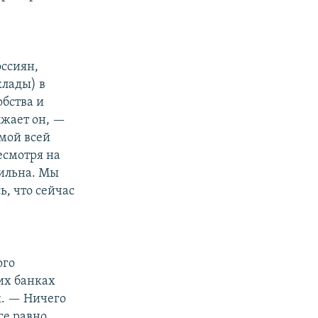
ссиян,
клады) в
бства и
лжает он, —
мой всей
есмотря на
бильна. Мы
ь, что сейчас
ого
их банках
к. — Ничего
все равно