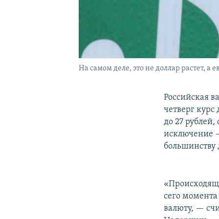
На самом деле, это не доллар растет, а е
Российская в
четверг курс
до 27 рублей,
исключение —
большинству 
«Происходяще
сего момента
валюту, — сч