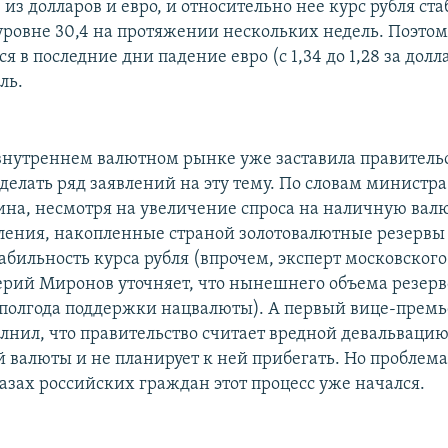
из долларов и евро, и относительно нее курс рубля ст
уровне 30,4 на протяжении нескольких недель. Поэто
 в последние дни падение евро (с 1,34 до 1,28 за долл
ль.
внутреннем валютном рынке уже заставила правител
делать ряд заявлений на эту тему. По словам министр
ина, несмотря на увеличение спроса на наличную валю
ления, накопленные страной золотовалютные резервы
абильность курса рубля (впрочем, эксперт московског
рий Миронов уточняет, что нынешнего объема резерв
полгода поддержки нацвалюты). А первый вице-премь
лнил, что правительство считает вредной девальваци
 валюты и не планирует к ней прибегать. Но проблема
глазах российских граждан этот процесс уже начался.