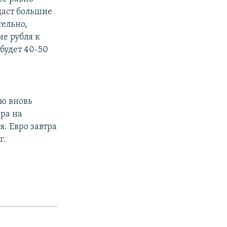
даст большие
тельно,
ие рубля к
будет 40-50
лю вновь
ра на
я. Евро завтра
г.