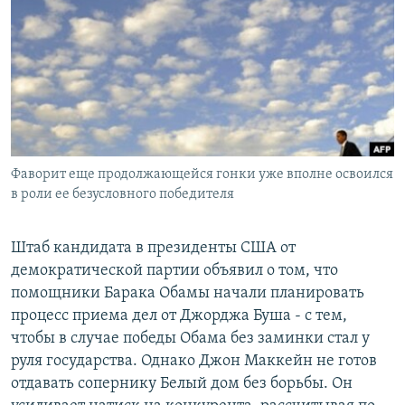
РАСПИСАНИЕ ВЕЩАНИЯ
ПОДПИШИТЕСЬ НА РАССЫЛКУ
СОЦИАЛЬНЫЕ СЕТИ
Фаворит еще продолжающейся гонки уже вполне освоился
в роли ее безусловного победителя
Все сайты РСЕ/РС
Штаб кандидата в президенты США от
демократической партии объявил о том, что
помощники Барака Обамы начали планировать
процесс приема дел от Джорджа Буша - с тем,
чтобы в случае победы Обама без заминки стал у
руля государства. Однако Джон Маккейн не готов
отдавать сопернику Белый дом без борьбы. Он