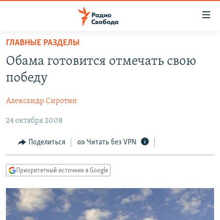
Ссылки
для
упрощенного
ГЛАВНЫЕ РАЗДЕЛЫ
ПРОГРАММЫ
доступа
Обама готовится отмечать свою
ПОДКАСТЫ
Вернуться
победу
к
АВТОРСКИЕ ПРОЕКТЫ
основному
Александр Сиротин
ЦИТАТЫ СВОБОДЫ
содержанию
Вернутся
24 октября 2008
МНЕНИЯ
к
КУЛЬТУРА
Поделиться
Читать без VPN
главной
навигации
IDEL.РЕАЛИИ
Вернутся
Приоритетный источник в Google
КАВКАЗ.РЕАЛИИ
к
СЕВЕР.РЕАЛИИ
поиску
СИБИРЬ.РЕАЛИИ