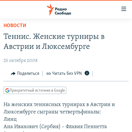
Ссылки
для
упрощенного
НОВОСТИ
ПРОГРАММЫ
доступа
Теннис. Женские турниры в
ПОДКАСТЫ
Вернуться
Австрии и Люксембурге
к
АВТОРСКИЕ ПРОЕКТЫ
основному
25 октября 2008
ЦИТАТЫ СВОБОДЫ
содержанию
Вернутся
МНЕНИЯ
Поделиться
Читать без VPN
к
КУЛЬТУРА
главной
Приоритетный источник в Google
навигации
IDEL.РЕАЛИИ
Вернутся
На женских теннисных турнирах в Австрии и
КАВКАЗ.РЕАЛИИ
к
Люксембурге сыграны четвертьфиналы:
СЕВЕР.РЕАЛИИ
поиску
Линц
Ана Иванович (Сербия) – Флавия Пеннетта
СИБИРЬ.РЕАЛИИ