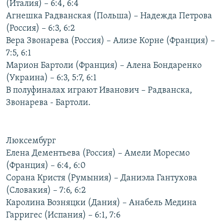
(Италия) – 6:4, 6:4
РАСПИСАНИЕ ВЕЩАНИЯ
Агнешка Радванская (Польша) – Надежда Петрова
ПОДПИШИТЕСЬ НА РАССЫЛКУ
(Россия) – 6:3, 6:2
Вера Звонарева (Россия) – Ализе Корне (Франция) –
7:5, 6:1
СОЦИАЛЬНЫЕ СЕТИ
Марион Бартоли (Франция) – Алена Бондаренко
(Украина) – 6:3, 5:7, 6:1
В полуфиналах играют Иванович – Радванска,
Звонарева - Бартоли.
Все сайты РСЕ/РС
Люксембург
Елена Дементьева (Россия) – Амели Моресмо
(Франция) – 6:4, 6:0
Сорана Кристя (Румыния) – Даниэла Гантухова
(Словакия) – 7:6, 6:2
Каролина Возняцки (Дания) – Анабель Медина
Гарригес (Испания) – 6:1, 7:6