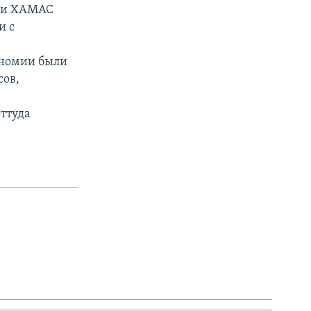
вки ХАМАС
и с
ономии были
сов,
оттуда