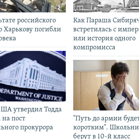
ьтате российского
Как Параша Сибиря
о Харькову погибли
встретилась с импе
овека
или история одного
компромисса
США утвердил Тодда
 на пост
"Путь до армии буде
льного прокурора
коротким". Школьни
берут в 10-й класс