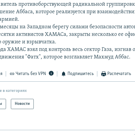
тавитель противоборствующей радикальной группиро
ешение Аббаса, которое реализуется при взаимодействи
армией.
 месяцы на Западном берегу силами безопасности авт
сятки активистов ХАМАСа, закрыты несколько ее офи
 оружие и взрывчатка.
да ХАМАС взял под контроль весь сектор Газа, изгнав 
движения "Фатх", которое возглавляет Махмуд Аббас.
ся
Читать без VPN
Подпишитесь
Распечатать
е в категориях
ы
Новости