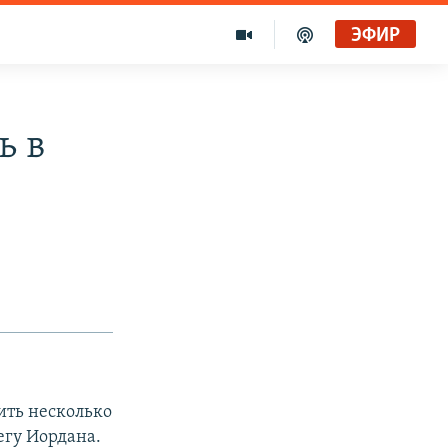
ЭФИР
ь в
ить несколько
егу Иордана.