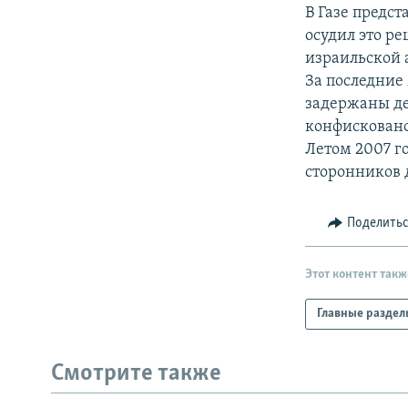
РАСПИСАНИЕ ВЕЩАНИЯ
В Газе предс
ПОДПИШИТЕСЬ НА РАССЫЛКУ
осудил это р
израильской 
За последние
задержаны де
конфисковано
Летом 2007 го
сторонников 
Поделить
Этот контент такж
Главные раздел
Смотрите также