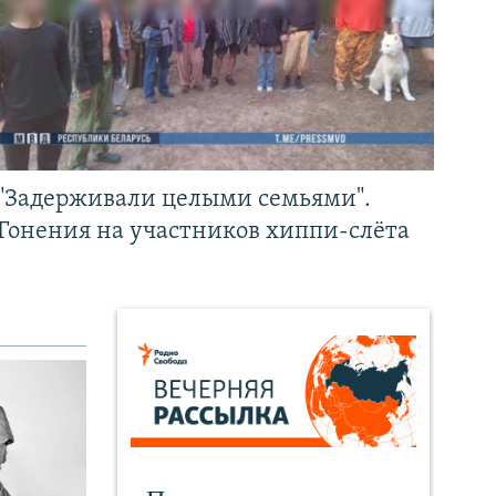
"Задерживали целыми семьями".
Гонения на участников хиппи-слёта