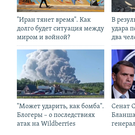
"Иран тянет время". Как
В резул
долго будет ситуация между
удара п
миром и войной?
два чел
"Может ударить, как бомба".
Сенат 
Блогеры – о последствиях
Бланша
атак на Wildberries
генера