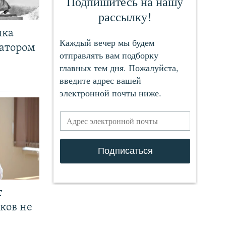
чка
ратором
т
ков не