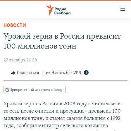
Ссылки
для
упрощенного
НОВОСТИ
ПРОГРАММЫ
доступа
Урожай зерна в России превысит
ПОДКАСТЫ
Вернуться
100 миллионов тонн
к
АВТОРСКИЕ ПРОЕКТЫ
основному
27 октября 2008
ЦИТАТЫ СВОБОДЫ
содержанию
Вернутся
МНЕНИЯ
Поделиться
Читать без VPN
к
КУЛЬТУРА
главной
Приоритетный источник в Google
навигации
IDEL.РЕАЛИИ
Вернутся
Урожай зерна в России в 2008 году в чистом весе -
КАВКАЗ.РЕАЛИИ
к
то есть после очистки и просушки - превысит 100
СЕВЕР.РЕАЛИИ
поиску
миллионов тонн, и станет самым большим с 1992
года, сообщил министр сельского хозяйства
СИБИРЬ.РЕАЛИИ