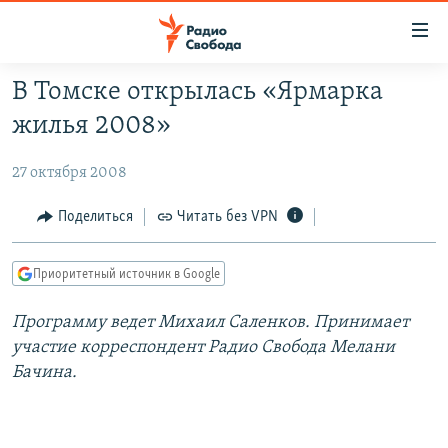
Ссылки
для
упрощенного
В Томске открылась «Ярмарка
ПРОГРАММЫ
доступа
жилья 2008»
ПОДКАСТЫ
Вернуться
к
27 октября 2008
АВТОРСКИЕ ПРОЕКТЫ
основному
ЦИТАТЫ СВОБОДЫ
Поделиться
Читать без VPN
содержанию
Вернутся
МНЕНИЯ
к
Приоритетный источник в Google
КУЛЬТУРА
главной
Программу ведет Михаил Саленков. Принимает
навигации
IDEL.РЕАЛИИ
участие корреспондент Радио Свобода Мелани
Вернутся
КАВКАЗ.РЕАЛИИ
Бачина.
к
СЕВЕР.РЕАЛИИ
поиску
СИБИРЬ.РЕАЛИИ