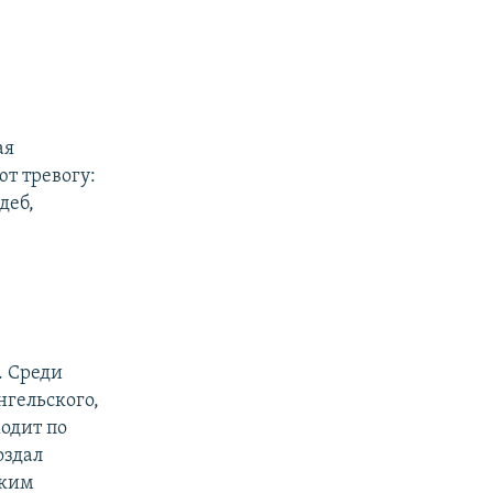
ая
ют тревогу:
деб,
. Среди
нгельского,
одит по
оздал
аким