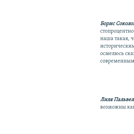
Борис Соколо
стопроцентно
наша такая, 
историческим 
осмелюсь сказ
современными
Лиля Пальвел
возможны ка