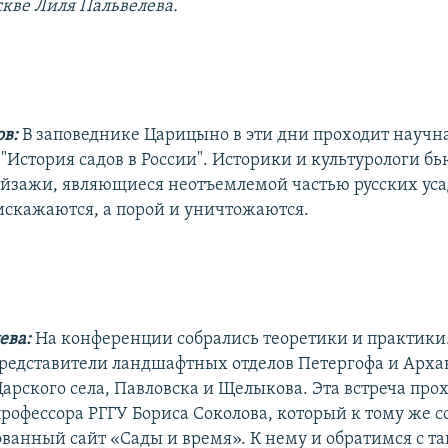
скве Лиля Пальвелева.
ов:
В заповеднике Царицыно в эти дни проходит научн
История садов в России". Историки и культурологи бь
йзажи, являющиеся неотъемлемой частью русских уса
искажаются, а порой и уничтожаются.
ева:
На конференции собрались теоретики и практики
представители ландшафтных отделов Петергофа и Арха
арского села, Павловска и Щелыкова. Эта встреча прох
рофессора РГГУ Бориса Соколова, который к тому же с
ванный сайт «Сады и время». К нему и обратимся с т