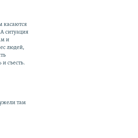
м касаются
 А ситуация
ам и
рес людей,
ить
и съесть.
еужели там