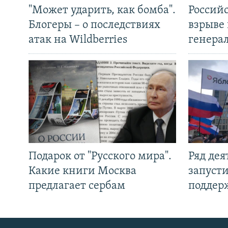
"Может ударить, как бомба".
Россий
Блогеры – о последствиях
взрыве 
атак на Wildberries
генера
Подарок от "Русского мира".
Ряд де
Какие книги Москва
запуст
предлагает сербам
поддер