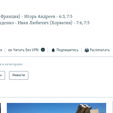
ранция) - Игорь Андреев - 6:3, 7:5
енко - Иван Любичич (Хорватия) - 7:6, 7:5
ся
Читать без VPN
Подпишитесь
Распечатать
е в категориях
ы
Новости