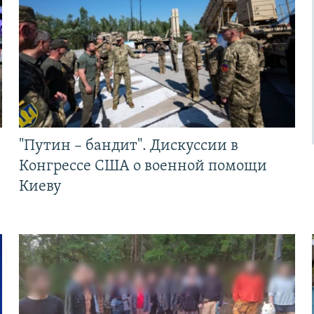
"Путин – бандит". Дискуссии в
Конгрессе США о военной помощи
Киеву