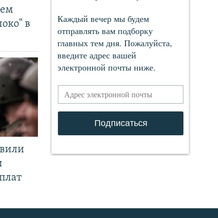
чем
око" в
явили
и
плат