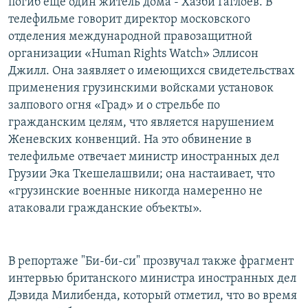
погиб еще один житель дома - Хазби Гаглоев. В
телефильме говорит директор московского
отделения международной правозащитной
организации «Human Rights Watch» Эллисон
Джилл. Она заявляет о имеющихся свидетельствах
применения грузинскими войсками установок
залпового огня «Град» и о стрельбе по
гражданским целям, что является нарушением
Женевских конвенций. На это обвинение в
телефильме отвечает министр иностранных дел
Грузии Эка Ткешелашвили; она настаивает, что
«грузинские военные никогда намеренно не
атаковали гражданские объекты».
В репортаже "Би-би-си" прозвучал также фрагмент
интервью британского министра иностранных дел
Дэвида Милибенда, который отметил, что во время