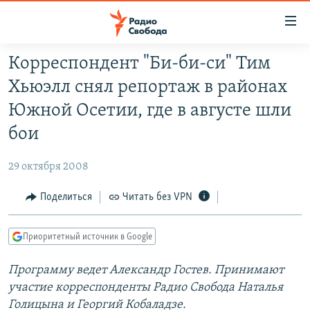
Ссылки
для
упрощенного
Корреспондент "Би-би-си" Тим
ПРОГРАММЫ
доступа
Хьюэлл снял репортаж в районах
ПОДКАСТЫ
Вернуться
Южной Осетии, где в августе шли
к
АВТОРСКИЕ ПРОЕКТЫ
бои
основному
ЦИТАТЫ СВОБОДЫ
содержанию
29 октября 2008
Вернутся
МНЕНИЯ
к
Поделиться
Читать без VPN
КУЛЬТУРА
главной
навигации
IDEL.РЕАЛИИ
Приоритетный источник в Google
Вернутся
КАВКАЗ.РЕАЛИИ
к
Программу ведет Александр Гостев. Принимают
СЕВЕР.РЕАЛИИ
поиску
участие корреспонденты Радио Свобода Наталья
СИБИРЬ.РЕАЛИИ
Голицына и Георгий Кобаладзе.