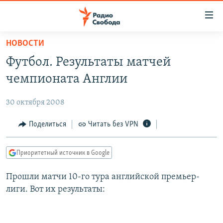
Ссылки
для
упрощенного
НОВОСТИ
ПРОГРАММЫ
доступа
Футбол. Результаты матчей
ПОДКАСТЫ
Вернуться
чемпионата Англии
к
АВТОРСКИЕ ПРОЕКТЫ
основному
30 октября 2008
ЦИТАТЫ СВОБОДЫ
содержанию
Вернутся
МНЕНИЯ
Поделиться
Читать без VPN
к
КУЛЬТУРА
главной
Приоритетный источник в Google
навигации
IDEL.РЕАЛИИ
Вернутся
Прошли матчи 10-го тура английской премьер-
КАВКАЗ.РЕАЛИИ
к
лиги. Вот их результаты:
СЕВЕР.РЕАЛИИ
поиску
СИБИРЬ.РЕАЛИИ