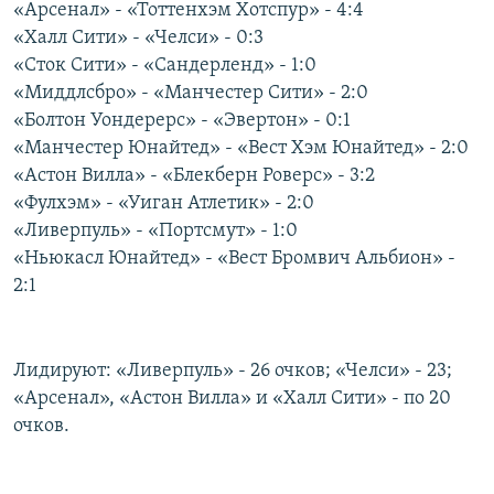
«Арсенал» - «Тоттенхэм Хотспур» - 4:4
РАСПИСАНИЕ ВЕЩАНИЯ
«Халл Сити» - «Челси» - 0:3
ПОДПИШИТЕСЬ НА РАССЫЛКУ
«Сток Сити» - «Сандерленд» - 1:0
«Миддлсбро» - «Манчестер Сити» - 2:0
«Болтон Уондерерс» - «Эвертон» - 0:1
СОЦИАЛЬНЫЕ СЕТИ
«Манчестер Юнайтед» - «Вест Хэм Юнайтед» - 2:0
«Астон Вилла» - «Блекберн Роверс» - 3:2
«Фулхэм» - «Уиган Атлетик» - 2:0
«Ливерпуль» - «Портсмут» - 1:0
«Ньюкасл Юнайтед» - «Вест Бромвич Альбион» -
Все сайты РСЕ/РС
2:1
Лидируют: «Ливерпуль» - 26 очков; «Челси» - 23;
«Арсенал», «Астон Вилла» и «Халл Сити» - по 20
очков.