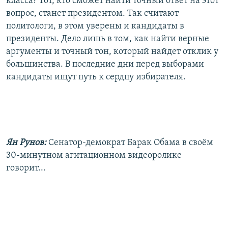
класса? Тот, кто сможет найти точный ответ на этот
РАСПИСАНИЕ ВЕЩАНИЯ
вопрос, станет президентом. Так считают
политологи, в этом уверены и кандидаты в
ПОДПИШИТЕСЬ НА РАССЫЛКУ
президенты. Дело лишь в том, как найти верные
аргументы и точный тон, который найдет отклик у
СОЦИАЛЬНЫЕ СЕТИ
большинства. В последние дни перед выборами
кандидаты ищут путь к сердцу избирателя.
Все сайты РСЕ/РС
Ян Рунов:
Сенатор-демократ Барак Обама в своём
30-минутном агитационном видеоролике
говорит...