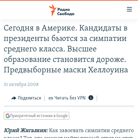
Ссылки
для
упрощенного
Сегодня в Америке. Кандидаты в
ПРОГРАММЫ
доступа
президенты бьются за симпатии
ПОДКАСТЫ
Вернуться
среднего класса. Высшее
к
АВТОРСКИЕ ПРОЕКТЫ
образование становится дороже.
основному
ЦИТАТЫ СВОБОДЫ
содержанию
Предвыборные маски Хеллоуина
Вернутся
МНЕНИЯ
к
31 октября 2008
КУЛЬТУРА
главной
Поделиться
Читать без VPN
навигации
IDEL.РЕАЛИИ
Вернутся
КАВКАЗ.РЕАЛИИ
к
Приоритетный источник в Google
СЕВЕР.РЕАЛИИ
поиску
Юрий Жигалкин:
Как завоевать симпатии среднего
СИБИРЬ.РЕАЛИИ