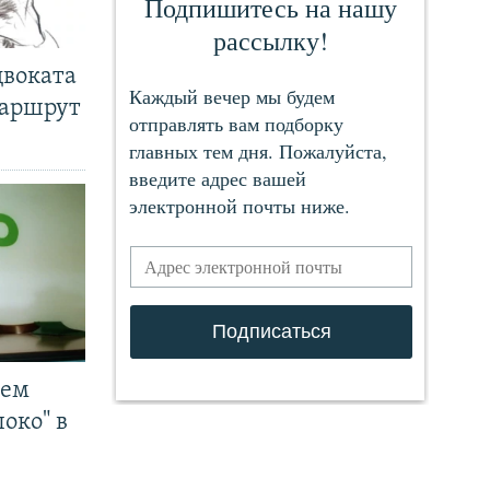
двоката
маршрут
чем
око" в