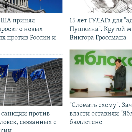
США принял
15 лет ГУЛАГа для "а
проект о новых
Пушкина". Крутой 
ях против России и
Виктора Гроссмана
"Сломать схему". За
л санкции против
власти оставили "Ябл
ловек, связанных с
бюллетене
ссии