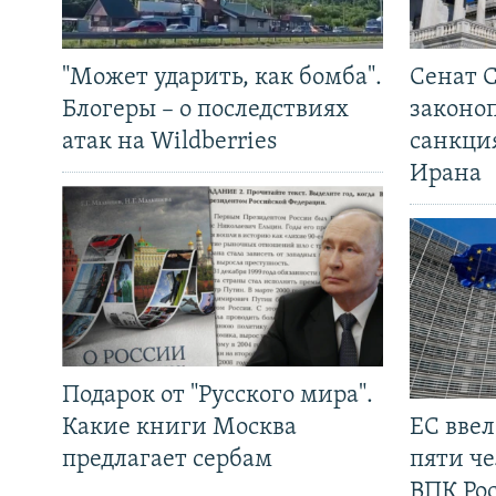
"Может ударить, как бомба".
Сенат 
Блогеры – о последствиях
законо
атак на Wildberries
санкци
Ирана
Подарок от "Русского мира".
Какие книги Москва
ЕС вве
предлагает сербам
пяти че
ВПК Ро