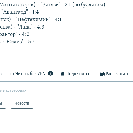
Магнитогорск) - "Витязь" - 2:1 (по буллитам)
 "Авангард" - 1:4
ск) - "Нефтехимик" - 4:1
ква) - "Лада" - 4:3
рактор" - 4:0
ат Юлаев" - 5:4
ся
Читать без VPN
Подпишитесь
Распечатать
е в категориях
ы
Новости