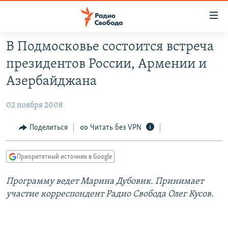
Ссылки
для
упрощенного
В Подмосковье состоится встреча
ПРОГРАММЫ
доступа
президентов России, Армении и
ПОДКАСТЫ
Вернуться
Азербайджана
к
АВТОРСКИЕ ПРОЕКТЫ
основному
02 ноября 2008
ЦИТАТЫ СВОБОДЫ
содержанию
Вернутся
МНЕНИЯ
Поделиться
Читать без VPN
к
КУЛЬТУРА
главной
Приоритетный источник в Google
навигации
IDEL.РЕАЛИИ
Вернутся
Программу ведет Марина Дубовик. Принимает
КАВКАЗ.РЕАЛИИ
к
участие корреспондент Радио Свобода Олег Кусов.
СЕВЕР.РЕАЛИИ
поиску
СИБИРЬ.РЕАЛИИ