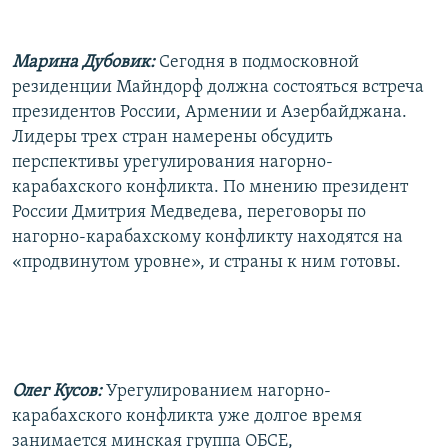
РАСПИСАНИЕ ВЕЩАНИЯ
ПОДПИШИТЕСЬ НА РАССЫЛКУ
Марина Дубовик:
Сегодня в подмосковной
резиденции Майндорф должна состояться встреча
СОЦИАЛЬНЫЕ СЕТИ
президентов России, Армении и Азербайджана.
Лидеры трех стран намерены обсудить
перспективы урегулирования нагорно-
карабахского конфликта. По мнению президент
России Дмитрия Медведева, переговоры по
нагорно-карабахскому конфликту находятся на
Все сайты РСЕ/РС
«продвинутом уровне», и страны к ним готовы.
Олег Кусов:
Урегулированием нагорно-
карабахского конфликта уже долгое время
занимается минская группа ОБСЕ,