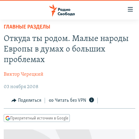
Ссылки
для
упрощенного
ГЛАВНЫЕ РАЗДЕЛЫ
ПРОГРАММЫ
доступа
Откуда ты родом. Малые народы
ПОДКАСТЫ
Вернуться
Европы в думах о больших
к
АВТОРСКИЕ ПРОЕКТЫ
проблемах
основному
ЦИТАТЫ СВОБОДЫ
содержанию
Виктор Черецкий
Вернутся
МНЕНИЯ
к
03 ноября 2008
КУЛЬТУРА
главной
навигации
IDEL.РЕАЛИИ
Поделиться
Читать без VPN
Вернутся
КАВКАЗ.РЕАЛИИ
к
Приоритетный источник в Google
СЕВЕР.РЕАЛИИ
поиску
СИБИРЬ.РЕАЛИИ