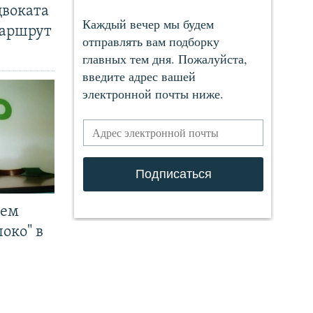
двоката
маршрут
чем
око" в