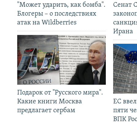
"Может ударить, как бомба".
Сенат 
Блогеры – о последствиях
законо
атак на Wildberries
санкци
Ирана
Подарок от "Русского мира".
Какие книги Москва
ЕС вве
предлагает сербам
пяти че
ВПК Ро