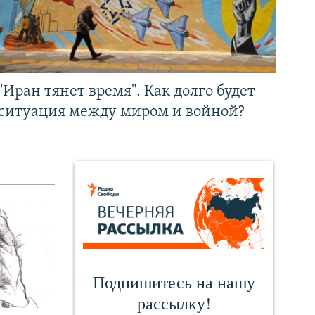
"Иран тянет время". Как долго будет
ситуация между миром и войной?