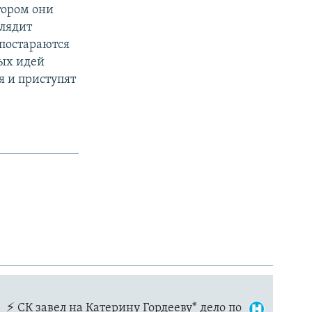
отором они
глядит
 постараются
ых идей
я и приступят