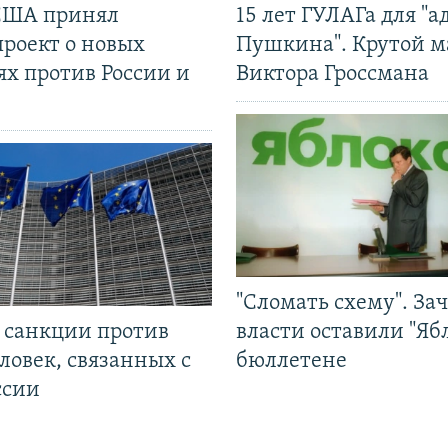
США принял
15 лет ГУЛАГа для "а
проект о новых
Пушкина". Крутой 
ях против России и
Виктора Гроссмана
"Сломать схему". За
л санкции против
власти оставили "Ябл
ловек, связанных с
бюллетене
ссии