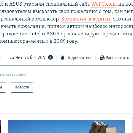
el и ASUS открыли специальный сайт
WePC.com
, на к
ользователям высказать свои пожелания о том, как вы
ерсональный компьютер.
Компании заверили,
что они
учесть пожелания, причем авторы наиболее интересн
аграждение. Intel и ASUS проанализируют предложени
компьютера-мечты» в 2009 году.
ся
Читать без VPN
Подпишитесь
Распечатать
е в категориях
ы
Новости