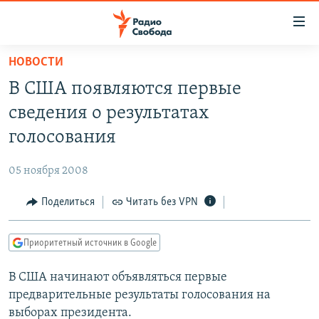
Ссылки
для
упрощенного
НОВОСТИ
ПРОГРАММЫ
доступа
В США появляются первые
ПОДКАСТЫ
Вернуться
сведения о результатах
к
АВТОРСКИЕ ПРОЕКТЫ
голосования
основному
ЦИТАТЫ СВОБОДЫ
содержанию
05 ноября 2008
Вернутся
МНЕНИЯ
к
Поделиться
Читать без VPN
КУЛЬТУРА
главной
навигации
IDEL.РЕАЛИИ
Приоритетный источник в Google
Вернутся
КАВКАЗ.РЕАЛИИ
к
В США начинают объявляться первые
СЕВЕР.РЕАЛИИ
поиску
предварительные результаты голосования на
СИБИРЬ.РЕАЛИИ
выборах президента.