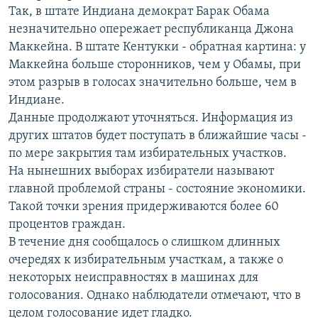
Так, в штате Индиана демократ Барак Обама
РАСПИСАНИЕ ВЕЩАНИЯ
незначительно опережает республиканца Джона
ПОДПИШИТЕСЬ НА РАССЫЛКУ
Маккейна. В штате Кентукки - обратная картина: у
Маккейна больше сторонников, чем у Обамы, при
СОЦИАЛЬНЫЕ СЕТИ
этом разрыв в голосах значительно больше, чем в
Индиане.
Данные продолжают уточняться. Информация из
других штатов будет поступать в ближайшие часы -
по мере закрытия там избирательных участков.
На нынешних выборах избиратели называют
Все сайты РСЕ/РС
главной проблемой страны - состояние экономики.
Такой точки зрения придерживаются более 60
процентов граждан.
В течение дня сообщалось о слишком длинных
очередях к избирательным участкам, а также о
некоторых неисправностях в машинах для
голосования. Однако наблюдатели отмечают, что в
целом голосование идет гладко.