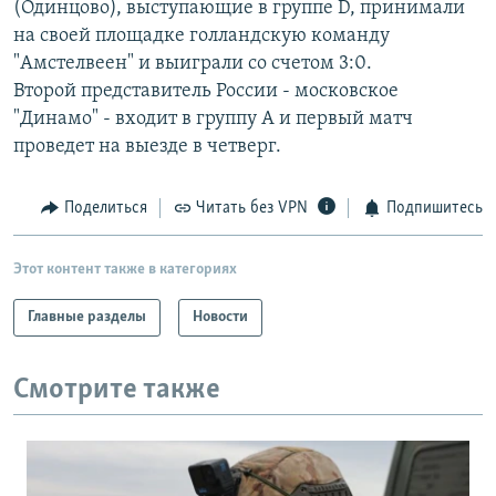
(Одинцово), выступающие в группе D, принимали
РАСПИСАНИЕ ВЕЩАНИЯ
на своей площадке голландскую команду
ПОДПИШИТЕСЬ НА РАССЫЛКУ
"Амстелвеен" и выиграли со счетом 3:0.
Второй представитель России - московское
"Динамо" - входит в группу А и первый матч
СОЦИАЛЬНЫЕ СЕТИ
проведет на выезде в четверг.
Поделиться
Читать без VPN
Подпишитесь
Все сайты РСЕ/РС
Этот контент также в категориях
Главные разделы
Новости
Смотрите также