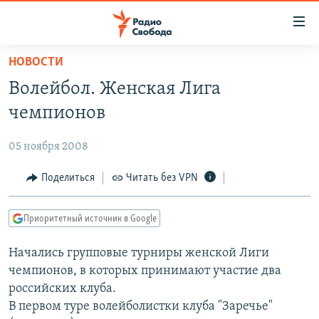
Ссылки
для
упрощенного
НОВОСТИ
ПРОГРАММЫ
доступа
Волейбол. Женская Лига
ПОДКАСТЫ
Вернуться
чемпионов
к
АВТОРСКИЕ ПРОЕКТЫ
основному
05 ноября 2008
ЦИТАТЫ СВОБОДЫ
содержанию
Вернутся
МНЕНИЯ
Поделиться
Читать без VPN
к
КУЛЬТУРА
главной
Приоритетный источник в Google
навигации
IDEL.РЕАЛИИ
Вернутся
Начались групповые турниры женской Лиги
КАВКАЗ.РЕАЛИИ
к
чемпионов, в которых принимают участие два
СЕВЕР.РЕАЛИИ
поиску
российских клуба.
В первом туре волейболистки клуба "Заречье"
СИБИРЬ.РЕАЛИИ