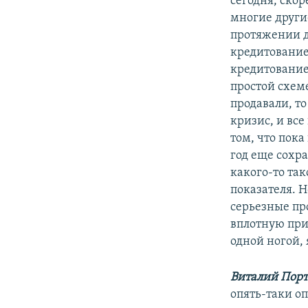
сегодня, ско
многие другие
протяжении д
кредитование,
кредитование
простой схеме
продавали, то
кризис, и вс
том, что пок
год еще сохр
какого-то та
показателя. 
серьезные про
вплотную приб
одной ногой, 
Виталий Порт
опять-таки оп