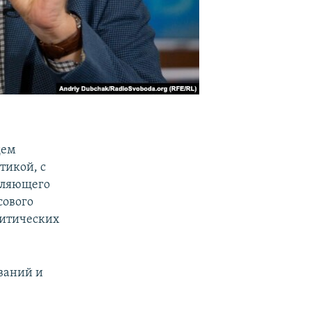
дем
тикой, с
деляющего
сового
литических
ваний и