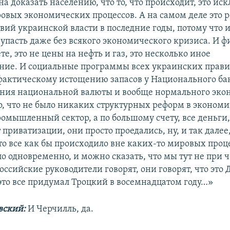
а доказать населению, что то, что происходит, это ис
овых экономических процессов. А на самом деле это р
вий украинской власти в последние годы, потому что 
 упасть даже без всякого экономического кризиса. И 
те, это не цены на нефть и газ, это несколько иное
ние. И социальные программы всех украинских прави
фактическому истощению запасов у Национального б
ния национальной валюты и вообще нормального эко
то, что не было никаких структурных реформ в экономи
ромышленный сектор, а по большому счету, все деньги
 приватизации, они просто проедались, ну, и так далее
то все как бы происходило вне каких-то мировых проце
о одновременно, и можно сказать, что мы тут не при ч
российские руководители говорят, они говорят, что это
«это все придумал Троцкий в восемнадцатом году…»
вский:
И Черчилль, да.