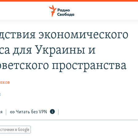
дствия экономического
са для Украины и
оветского пространства
иков
8
ся
Читать без VPN
сточник в Google