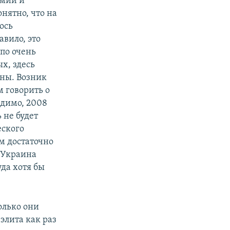
имии и
онятно, что на
ось
авило, это
по очень
ых, здесь
ьны. Возник
м говорить о
идимо, 2008
 не будет
еского
м достаточно
о Украина
уда хотя бы
олько они
элита как раз