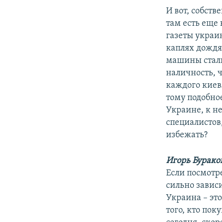
И вот, собств
там есть еще 
газеты украин
каплях дождя:
машины стали
наличность, ч
каждого киев
тому подобное
Украине, к не
специалистов,
избежать?
Игорь Бурако
Если посмотре
сильно зависи
Украина – эт
того, кто пок