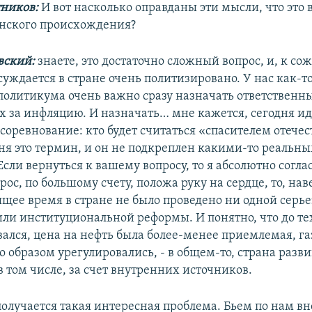
ников:
И вот насколько оправданы эти мысли, что это 
нского происхождения?
вский:
знаете, это достаточно сложный вопрос, и, к со
суждается в стране очень политизировано. У нас как-то
политикума очень важно сразу назначать ответственн
х за инфляцию. И назначать… мне кажется, сегодня ид
соревнование: кто будет считаться «спасителем отечест
ня это термин, и он не подкреплен какими-то реальн
сли вернуться к вашему вопросу, то я абсолютно соглас
рос, по большому счету, положа руку на сердце, то, нав
ящее время в стране не было проведено ни одной серь
или институциональной реформы. И понятно, что до тех
вался, цена на нефть была более-менее приемлемая, г
 образом урегулировались, - в общем-то, страна разви
в том числе, за счет внутренних источников.
 получается такая интересная проблема. Бьем по нам в