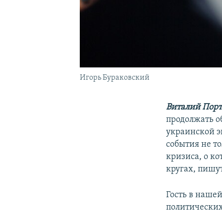
Игорь Бураковский
Виталий Порт
продолжать о
украинской э
события не то
кризиса, о к
кругах, пишу
Гость в наше
политических