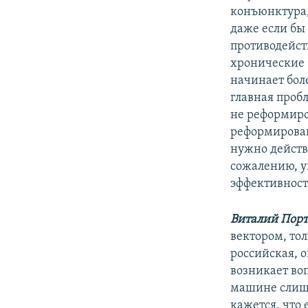
конъюнктура,
даже если бы
противодейств
хронические б
начинает боле
главная проб
не реформиров
реформирован
нужно действо
сожалению, у
эффективност
Виталий Порт
вектором, тол
российская, 
возникает во
машине слишк
кажется, что 