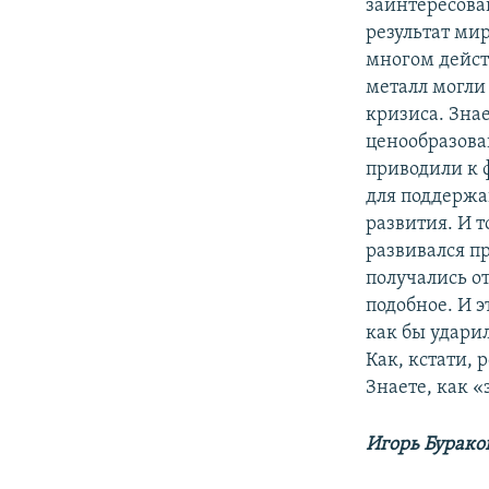
заинтересован
результат мир
многом дейст
металл могли
кризиса. Знае
ценообразова
приводили к 
для поддержа
развития. И 
развивался п
получались от
подобное. И э
как бы ударил
Как, кстати, 
Знаете, как 
Игорь Бурако