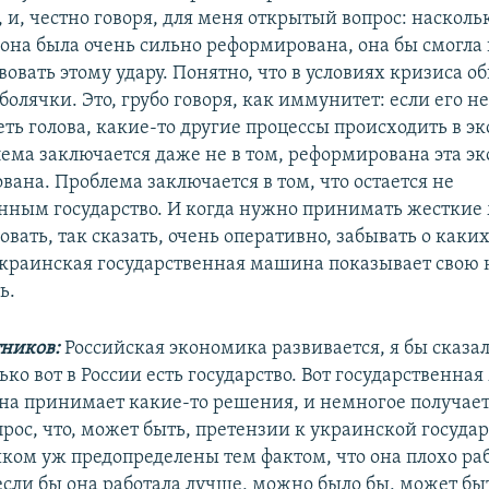
 и, честно говоря, для меня открытый вопрос: насколь
 она была очень сильно реформирована, она бы смогла
овать этому удару. Понятно, что в условиях кризиса о
олячки. Это, грубо говоря, как иммунитет: если его нет
ть голова, какие-то другие процессы происходить в э
лема заключается даже не в том, реформирована эта э
ана. Проблема заключается в том, что остается не
ным государство. И когда нужно принимать жесткие 
вать, так сказать, очень оперативно, забывать о каких
краинская государственная машина показывает свою
ь.
ников:
Российская экономика развивается, я бы сказал
ько вот в России есть государство. Вот государственна
она принимает какие-то решения, и немногое получает
прос, что, может быть, претензии к украинской госуда
ом уж предопределены тем фактом, что она плохо раб
если бы она работала лучше, можно было бы, может быт