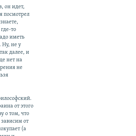
, он идет,
ня посмотрел
 знаете,
 где-то
надо иметь
 Ну, не у
ак далее, и
ще нет на
зрения не
льзя
 философский.
раина от этого
у о том, что
 зависим от
покупает (а