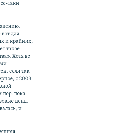
все-таки
жалению,
 вот для
ых и крайних,
ет такое
ва». Хотя во
ыми
ен, если так
ерное, с 2003
езной
 пор, пока
азовые цены
валась, и
нешняя