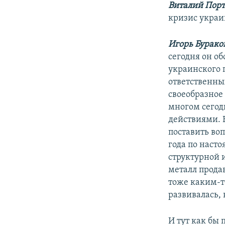
Виталий Порт
кризис украи
Игорь Бурако
сегодня он об
украинского 
ответственны
своеобразное 
многом сегод
действиями. Е
поставить воп
года по насто
структурной 
металл прода
тоже каким-то
развивалась, 
И тут как бы