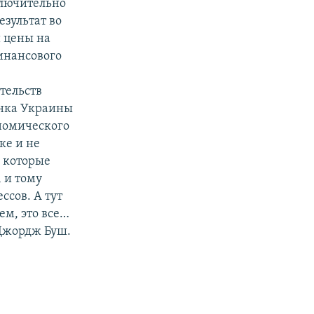
ключительно
езультат во
и цены на
финансового
тельств
анка Украины
номического
ке и не
, которые
, и тому
ссов. А тут
ем, это все…
 Джордж Буш.