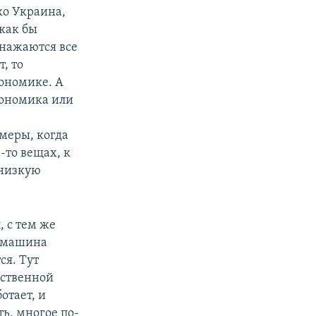
ко Украина,
 как бы
бнажаются все
, то
кономике. А
кономика или
меры, когда
-то вещах, к
 низкую
, с тем же
я машина
ся. Тут
рственной
отает, и
ь, многое по-