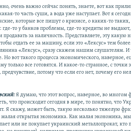
енно, очень важно сейчас понять, знаете, вот как прилив
какая-то часть суши, а вода уже наступает. Вот я сегод
ские, которые все пишут о кризисе, о каких-то таких,
 где-то у банков проблемы, где-то кредиты не выдают,
 продавать за наличность. Представляете, эту какую 
тобы отдать ее за машину, если это «Лексус» тем более.
лянина «Лексус», сразу скажем нашим слушателям. И т
. Но вот такого процесса экономического, наверное, е
му только все готовятся. И какое-то странное, с точки 
 предчувствие, потому что если его нет, почему его не
вский:
Я думаю, что этот вопрос, наверное, во многом
ть, что происходит сегодня в мире, то понятно, что Ук
т. Я скажу, может быть, такую несколько тяжелую фраз
о малая открытая экономика. Как малая экономика, мы
упает или не покупает украинский металлопрокат, кто 