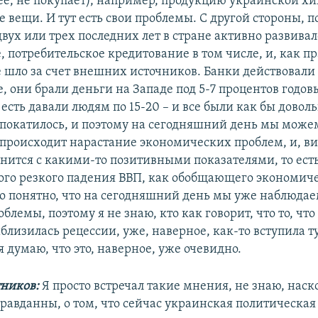
рее, не покупает), например, продукцию украинской х
 вещи. И тут есть свои проблемы. С другой стороны, п
вух или трех последних лет в стране активно развивал
 потребительское кредитование в том числе, и, как пр
 шло за счет внешних источников. Банки действовали 
, они брали деньги на Западе под 5-7 процентов годов
 есть давали людям по 15-20 – и все были как бы довол
е покатилось, и поэтому на сегодняшний день мы може
а происходит нарастание экономических проблем, и, в
анится с какими-то позитивными показателями, то есть
кого резкого падения ВВП, как обобщающего экономич
Но понятно, что на сегодняшний день мы уже наблюдае
блемы, поэтому я не знаю, кто как говорит, что то, чт
лизилась рецессии, уже, наверное, как-то вступила т
я думаю, что это, наверное, уже очевидно.
ников:
Я просто встречал такие мнения, не знаю, наск
равданны, о том, что сейчас украинская политическая 