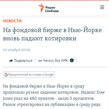
Ссылки
для
упрощенного
НОВОСТИ
ПРОГРАММЫ
доступа
На фондовой бирже в Нью-Йорке
ПОДКАСТЫ
Вернуться
вновь падают котировки
к
АВТОРСКИЕ ПРОЕКТЫ
основному
06 ноября 2008
ЦИТАТЫ СВОБОДЫ
содержанию
Вернутся
МНЕНИЯ
Поделиться
Читать без VPN
к
КУЛЬТУРА
главной
Приоритетный источник в Google
навигации
IDEL.РЕАЛИИ
Вернутся
На фондовой бирже в Нью-Йорке в среду
КАВКАЗ.РЕАЛИИ
к
произошло резкое падение котировок. Индекс Dow
СЕВЕР.РЕАЛИИ
поиску
Jones упал на 480 пунктов - около 5 процентов.
Рынок отреагировал на публикацию в среду ряда
СИБИРЬ.РЕАЛИИ