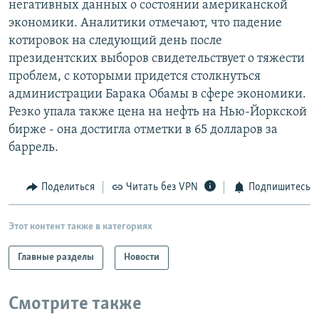
негативных данных о состоянии американской
РАСПИСАНИЕ ВЕЩАНИЯ
экономики. Аналитики отмечают, что падение
ПОДПИШИТЕСЬ НА РАССЫЛКУ
котировок на следующий день после
президентских выборов свидетельствует о тяжести
проблем, с которыми придется столкнуться
СОЦИАЛЬНЫЕ СЕТИ
администрации Барака Обамы в сфере экономики.
Резко упала также цена на нефть на Нью-Йоркской
бирже - она достигла отметки в 65 долларов за
баррель.
Все сайты РСЕ/РС
Поделиться
Читать без VPN
Подпишитесь
Этот контент также в категориях
Главные разделы
Новости
Смотрите также