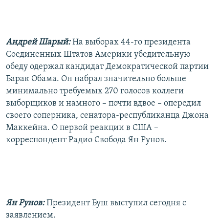
РАСПИСАНИЕ ВЕЩАНИЯ
ПОДПИШИТЕСЬ НА РАССЫЛКУ
Андрей Шарый:
На выборах 44-го президента
СОЦИАЛЬНЫЕ СЕТИ
Соединенных Штатов Америки убедительную
обеду одержал кандидат Демократической партии
Барак Обама. Он набрал значительно больше
минимально требуемых 270 голосов коллеги
выборщиков и намного – почти вдвое – опередил
своего соперника, сенатора-республиканца Джона
Все сайты РСЕ/РС
Маккейна. О первой реакции в США –
корреспондент Радио Свобода Ян Рунов.
Ян Рунов:
Президент Буш выступил сегодня с
заявлением.