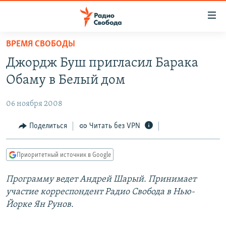
Ссылки
для
упрощенного
ВРЕМЯ СВОБОДЫ
ПРОГРАММЫ
доступа
Джордж Буш пригласил Барака
ПОДКАСТЫ
Вернуться
Обаму в Белый дом
к
АВТОРСКИЕ ПРОЕКТЫ
основному
06 ноября 2008
ЦИТАТЫ СВОБОДЫ
содержанию
Вернутся
МНЕНИЯ
Поделиться
Читать без VPN
к
КУЛЬТУРА
главной
Приоритетный источник в Google
навигации
IDEL.РЕАЛИИ
Вернутся
Программу ведет Андрей Шарый. Принимает
КАВКАЗ.РЕАЛИИ
к
участие корреспондент Радио Свобода в Нью-
СЕВЕР.РЕАЛИИ
поиску
Йорке Ян Рунов.
СИБИРЬ.РЕАЛИИ