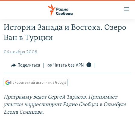
Ссылки
для
упрощенного
Истории Запада и Востока. Озеро
ПРОГРАММЫ
доступа
Ван в Турции
ПОДКАСТЫ
Вернуться
к
06 ноября 2008
АВТОРСКИЕ ПРОЕКТЫ
основному
ЦИТАТЫ СВОБОДЫ
Поделиться
Читать без VPN
содержанию
Вернутся
МНЕНИЯ
к
Приоритетный источник в Google
КУЛЬТУРА
главной
Программу ведет Сергей Тарасов. Принимает
навигации
IDEL.РЕАЛИИ
участие корреспондент Радио Свобода в Стамбуле
Вернутся
КАВКАЗ.РЕАЛИИ
Елена Солнцева.
к
СЕВЕР.РЕАЛИИ
поиску
СИБИРЬ.РЕАЛИИ