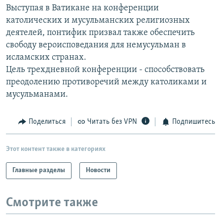
Выступая в Ватикане на конференции
РАСПИСАНИЕ ВЕЩАНИЯ
католических и мусульманских религиозных
ПОДПИШИТЕСЬ НА РАССЫЛКУ
деятелей, понтифик призвал также обеспечить
свободу вероисповедания для немусульман в
СОЦИАЛЬНЫЕ СЕТИ
исламских странах.
Цель трехдневной конференции - способствовать
преодолению противоречий между католиками и
мусульманами.
Все сайты РСЕ/РС
Поделиться
Читать без VPN
Подпишитесь
Этот контент также в категориях
Главные разделы
Новости
Смотрите также