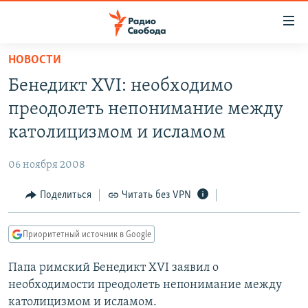
Ссылки
для
упрощенного
НОВОСТИ
ПРОГРАММЫ
доступа
Бенедикт XVI: необходимо
ПОДКАСТЫ
Вернуться
преодолеть непонимание между
к
АВТОРСКИЕ ПРОЕКТЫ
католицизмом и исламом
основному
ЦИТАТЫ СВОБОДЫ
содержанию
06 ноября 2008
Вернутся
МНЕНИЯ
к
Поделиться
Читать без VPN
КУЛЬТУРА
главной
навигации
IDEL.РЕАЛИИ
Приоритетный источник в Google
Вернутся
КАВКАЗ.РЕАЛИИ
к
Папа римский Бенедикт XVI заявил о
СЕВЕР.РЕАЛИИ
поиску
необходимости преодолеть непонимание между
СИБИРЬ.РЕАЛИИ
католицизмом и исламом.