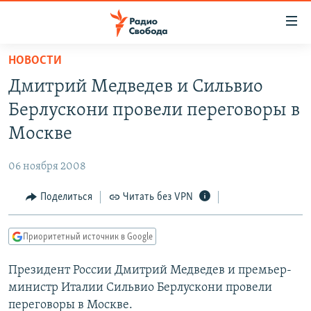
Ссылки
для
упрощенного
НОВОСТИ
ПРОГРАММЫ
доступа
Дмитрий Медведев и Сильвио
ПОДКАСТЫ
Вернуться
Берлускони провели переговоры в
к
АВТОРСКИЕ ПРОЕКТЫ
Москве
основному
ЦИТАТЫ СВОБОДЫ
содержанию
06 ноября 2008
Вернутся
МНЕНИЯ
к
Поделиться
Читать без VPN
КУЛЬТУРА
главной
навигации
IDEL.РЕАЛИИ
Приоритетный источник в Google
Вернутся
КАВКАЗ.РЕАЛИИ
к
Президент России Дмитрий Медведев и премьер-
СЕВЕР.РЕАЛИИ
поиску
министр Италии Сильвио Берлускони провели
СИБИРЬ.РЕАЛИИ
переговоры в Москве.