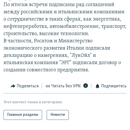
По итогам встречи подписаны ряд соглашений
РАСПИСАНИЕ ВЕЩАНИЯ
между российскими и итальянскими компаниями
ПОДПИШИТЕСЬ НА РАССЫЛКУ
о сотрудничестве в таких сферах, как энергетика,
нефтепереработка, автомобилестроение, транспорт,
СОЦИАЛЬНЫЕ СЕТИ
строительство, высокие технологии.
В частности, Росатом и Министерство
экономического развития Италии подписали
декларацию о намерениях, "ЛукОйл" и
итальянская компания "ЭРГ" подписали договор о
создании совместного предприятия.
Все сайты РСЕ/РС
Поделиться
Читать без VPN
Подпишитесь
Этот контент также в категориях
Главные разделы
Новости