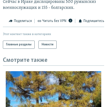
Сейчас в Ираке дислоцированы 500 румынскиз
РАСПИСАНИЕ ВЕЩАНИЯ
военнослужащих и 155 - болгарских.
ПОДПИШИТЕСЬ НА РАССЫЛКУ
Поделиться
Читать без VPN
Подпишитесь
СОЦИАЛЬНЫЕ СЕТИ
Этот контент также в категориях
Главные разделы
Новости
Все сайты РСЕ/РС
Смотрите также