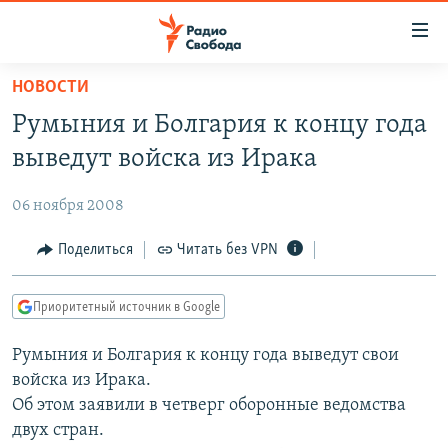
Ссылки
для
упрощенного
НОВОСТИ
ПРОГРАММЫ
доступа
Румыния и Болгария к концу года
ПОДКАСТЫ
Вернуться
выведут войска из Ирака
к
АВТОРСКИЕ ПРОЕКТЫ
основному
06 ноября 2008
ЦИТАТЫ СВОБОДЫ
содержанию
Вернутся
МНЕНИЯ
Поделиться
Читать без VPN
к
КУЛЬТУРА
главной
Приоритетный источник в Google
навигации
IDEL.РЕАЛИИ
Вернутся
Румыния и Болгария к концу года выведут свои
КАВКАЗ.РЕАЛИИ
к
войска из Ирака.
СЕВЕР.РЕАЛИИ
поиску
Об этом заявили в четверг оборонные ведомства
двух стран.
СИБИРЬ.РЕАЛИИ