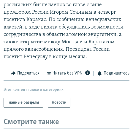
российских бизнесменов во главе с вице-
РАСПИСАНИЕ ВЕЩАНИЯ
премьером России Игорем Сечиным в четверг
ПОДПИШИТЕСЬ НА РАССЫЛКУ
посетила Каракас. По сообщению венесуэльских
властей, в ходе визита обсуждались возможности
СОЦИАЛЬНЫЕ СЕТИ
сотрудничества в области атомной энергетики, а
также открытие между Москвой и Каракасом
прямого авиасообщения. Президент России
посетит Венесуэлу в конце месяца.
Все сайты РСЕ/РС
Поделиться
Читать без VPN
Подпишитесь
Этот контент также в категориях
Главные разделы
Новости
Смотрите также