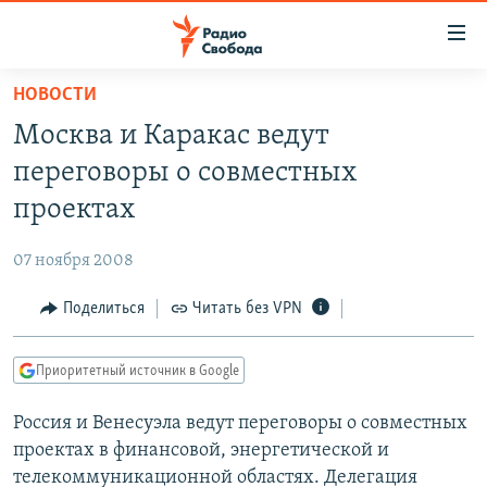
Ссылки
для
упрощенного
НОВОСТИ
ПРОГРАММЫ
доступа
Москва и Каракас ведут
ПОДКАСТЫ
Вернуться
переговоры о совместных
к
АВТОРСКИЕ ПРОЕКТЫ
проектах
основному
ЦИТАТЫ СВОБОДЫ
содержанию
07 ноября 2008
Вернутся
МНЕНИЯ
к
Поделиться
Читать без VPN
КУЛЬТУРА
главной
навигации
IDEL.РЕАЛИИ
Приоритетный источник в Google
Вернутся
КАВКАЗ.РЕАЛИИ
к
Россия и Венесуэла ведут переговоры о совместных
СЕВЕР.РЕАЛИИ
поиску
проектах в финансовой, энергетической и
СИБИРЬ.РЕАЛИИ
телекоммуникационной областях. Делегация