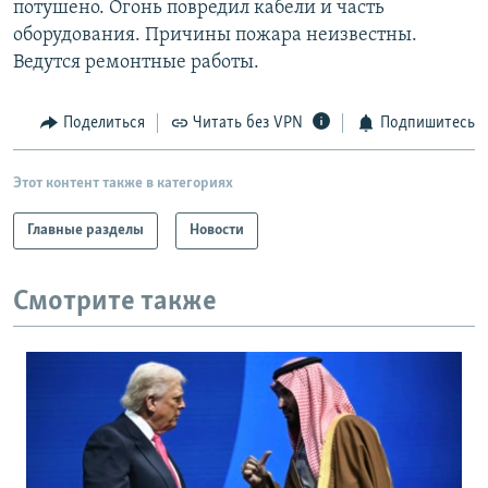
потушено. Огонь повредил кабели и часть
РАСПИСАНИЕ ВЕЩАНИЯ
оборудования. Причины пожара неизвестны.
ПОДПИШИТЕСЬ НА РАССЫЛКУ
Ведутся ремонтные работы.
СОЦИАЛЬНЫЕ СЕТИ
Поделиться
Читать без VPN
Подпишитесь
Этот контент также в категориях
Главные разделы
Новости
Все сайты РСЕ/РС
Смотрите также