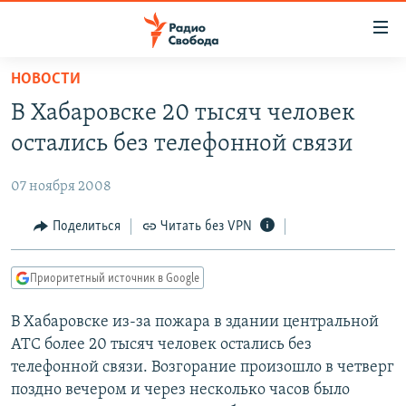
Ссылки
для
упрощенного
НОВОСТИ
ПРОГРАММЫ
доступа
В Хабаровске 20 тысяч человек
ПОДКАСТЫ
Вернуться
остались без телефонной связи
к
АВТОРСКИЕ ПРОЕКТЫ
основному
07 ноября 2008
ЦИТАТЫ СВОБОДЫ
содержанию
Вернутся
МНЕНИЯ
Поделиться
Читать без VPN
к
КУЛЬТУРА
главной
Приоритетный источник в Google
навигации
IDEL.РЕАЛИИ
Вернутся
В Хабаровске из-за пожара в здании центральной
КАВКАЗ.РЕАЛИИ
к
АТС более 20 тысяч человек остались без
СЕВЕР.РЕАЛИИ
поиску
телефонной связи. Возгорание произошло в четверг
поздно вечером и через несколько часов было
СИБИРЬ.РЕАЛИИ