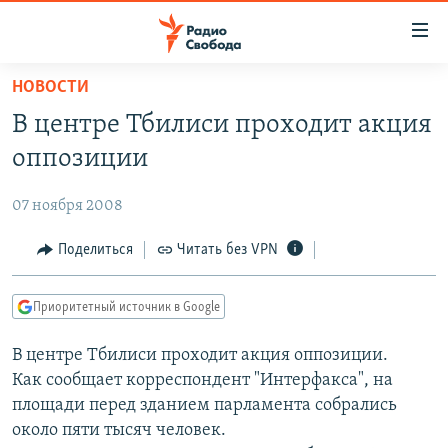
Ссылки
для
упрощенного
НОВОСТИ
ПРОГРАММЫ
доступа
В центре Тбилиси проходит акция
ПОДКАСТЫ
Вернуться
оппозиции
к
АВТОРСКИЕ ПРОЕКТЫ
основному
07 ноября 2008
ЦИТАТЫ СВОБОДЫ
содержанию
Вернутся
МНЕНИЯ
Поделиться
Читать без VPN
к
КУЛЬТУРА
главной
Приоритетный источник в Google
навигации
IDEL.РЕАЛИИ
Вернутся
В центре Тбилиси проходит акция оппозиции.
КАВКАЗ.РЕАЛИИ
к
Как сообщает корреспондент "Интерфакса", на
СЕВЕР.РЕАЛИИ
поиску
площади перед зданием парламента собрались
около пяти тысяч человек.
СИБИРЬ.РЕАЛИИ