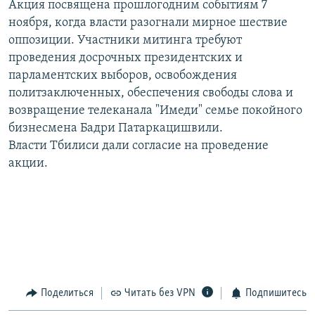
Акция посвящена прошлогодним событиям 7
РАСПИСАНИЕ ВЕЩАНИЯ
ноября, когда власти разогнали мирное шествие
ПОДПИШИТЕСЬ НА РАССЫЛКУ
оппозиции. Участники митинга требуют
проведения досрочных президентских и
парламентских выборов, освобождения
СОЦИАЛЬНЫЕ СЕТИ
политзаключенных, обеспечения свободы слова и
возвращение телеканала "Имеди" семье покойного
бизнесмена Бадри Патаркацишвили.
Власти Тбилиси дали согласие на проведение
акции.
Все сайты РСЕ/РС
Поделиться
Читать без VPN
Подпишитесь