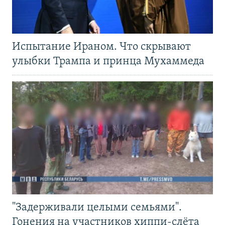
Испытание Ираном. Что скрывают
улыбки Трампа и принца Мухаммеда
"Задерживали целыми семьями".
Гонения на участников хиппи-слёта