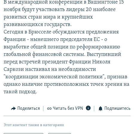
В международной конференции в Вашингтоне 15
РАСПИСАНИЕ ВЕЩАНИЯ
ноября будут участвовать лидеры 20 наиболее
ПОДПИШИТЕСЬ НА РАССЫЛКУ
развитых стран мира и крупнейших
развивающихся государств.
Сегодня в Брюсселе обсуждаются предложения
СОЦИАЛЬНЫЕ СЕТИ
Франции - нынешнего председателя ЕС - о
выработке общей позиции по реформированию
глобальной финансовой системы. Выступивший
перед встречей президент Франции Николя
Саркози настаивал на необходимости
Все сайты РСЕ/РС
"координации экономической политики", признав
однако наличие противоположных точек зрения на
такой подход.
Поделиться
Читать без VPN
Подпишитесь
Этот контент также в категориях