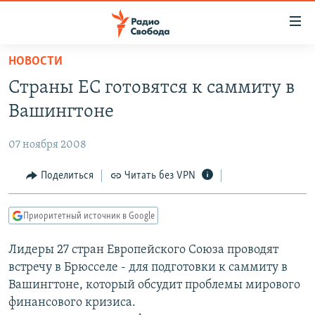
Ссылки
для
упрощенного
НОВОСТИ
ПРОГРАММЫ
доступа
Страны ЕС готовятся к саммиту в
ПОДКАСТЫ
Вернуться
Вашингтоне
к
АВТОРСКИЕ ПРОЕКТЫ
основному
07 ноября 2008
ЦИТАТЫ СВОБОДЫ
содержанию
Вернутся
МНЕНИЯ
Поделиться
Читать без VPN
к
КУЛЬТУРА
главной
Приоритетный источник в Google
навигации
IDEL.РЕАЛИИ
Вернутся
Лидеры 27 стран Европейского Союза проводят
КАВКАЗ.РЕАЛИИ
к
встречу в Брюсселе - для подготовки к саммиту в
СЕВЕР.РЕАЛИИ
поиску
Вашингтоне, который обсудит проблемы мирового
финансового кризиса.
СИБИРЬ.РЕАЛИИ