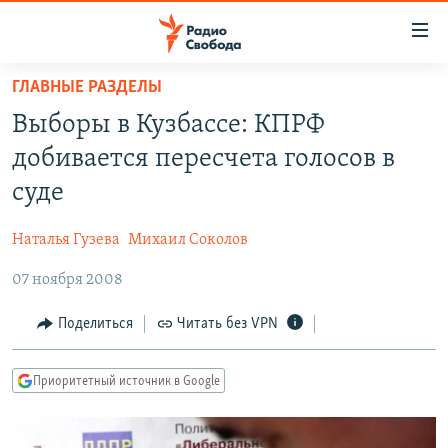
Ссылки
для
упрощенного
ГЛАВНЫЕ РАЗДЕЛЫ
ПРОГРАММЫ
доступа
Выборы в Кузбассе: КПРФ
ПОДКАСТЫ
Вернуться
добивается пересчета голосов в
к
АВТОРСКИЕ ПРОЕКТЫ
суде
основному
ЦИТАТЫ СВОБОДЫ
содержанию
Наталья Гузева
Михаил Соколов
Вернутся
МНЕНИЯ
к
07 ноября 2008
КУЛЬТУРА
главной
навигации
IDEL.РЕАЛИИ
Поделиться
Читать без VPN
Вернутся
КАВКАЗ.РЕАЛИИ
к
Приоритетный источник в Google
СЕВЕР.РЕАЛИИ
поиску
СИБИРЬ.РЕАЛИИ