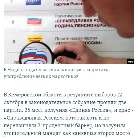
РАСПИСАНИЕ ВЕЩАНИЯ
ПОДПИШИТЕСЬ НА РАССЫЛКУ
СОЦИАЛЬНЫЕ СЕТИ
В Нидерландах участились призывы запретить
Все сайты РСЕ/РС
употребление легких наркотиков
В Кемеровской области в результате выборов 12
октября в законодательное собрание прошли две
партии. 35 мест получила «Единая Россия», и одно -
«Справедливая Россия», которая хоть и не
перешагнула 7-процентный барьер, но получила
утешительный мандат как занявшая второе место