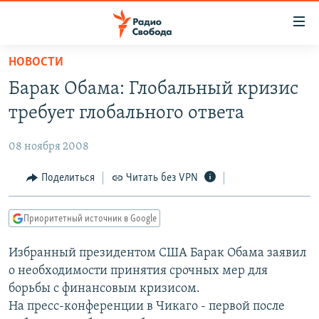
Ссылки
для
упрощенного
НОВОСТИ
ПРОГРАММЫ
доступа
Барак Обама: Глобальный кризис
ПОДКАСТЫ
Вернуться
требует глобального ответа
к
АВТОРСКИЕ ПРОЕКТЫ
основному
08 ноября 2008
ЦИТАТЫ СВОБОДЫ
содержанию
Вернутся
МНЕНИЯ
Поделиться
Читать без VPN
к
КУЛЬТУРА
главной
Приоритетный источник в Google
навигации
IDEL.РЕАЛИИ
Вернутся
Избранный президентом США Барак Обама заявил
КАВКАЗ.РЕАЛИИ
к
о необходимости принятия срочных мер для
СЕВЕР.РЕАЛИИ
поиску
борьбы с финансовым кризисом.
На пресс-конференции в Чикаго - первой после
СИБИРЬ.РЕАЛИИ