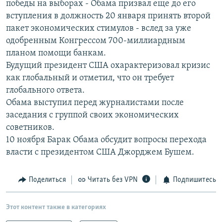
победы на выборах - Обама призвал еще до его
РАСПИСАНИЕ ВЕЩАНИЯ
вступления в должность 20 января принять второй
ПОДПИШИТЕСЬ НА РАССЫЛКУ
пакет экономических стимулов - вслед за уже
одобренным Конгрессом 700-миллиардным
планом помощи банкам.
СОЦИАЛЬНЫЕ СЕТИ
Будущий президент США охарактеризовал кризис
как глобальный и отметил, что он требует
глобального ответа.
Обама выступил перед журналистами после
заседания с группой своих экономических
Все сайты РСЕ/РС
советников.
10 ноября Барак Обама обсудит вопросы перехода
власти с президентом США Джорджем Бушем.
Поделиться
Читать без VPN
Подпишитесь
Этот контент также в категориях