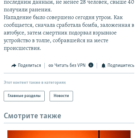
последним данным, не менее 28 человек, свыше 40
РАСПИСАНИЕ ВЕЩАНИЯ
получили ранения.
ПОДПИШИТЕСЬ НА РАССЫЛКУ
Нападение было совершено сегодня утром. Как
сообщается, сначала сработала бомба, заложенная в
автобусе, затем смертник подорвал взрывное
СОЦИАЛЬНЫЕ СЕТИ
устройство в толпе, собравшейся на месте
происшествия.
Поделиться
Читать без VPN
Подпишитесь
Все сайты РСЕ/РС
Этот контент также в категориях
Главные разделы
Новости
Смотрите также