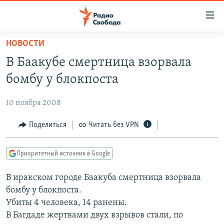
Ссылки
для
упрощенного
НОВОСТИ
ПРОГРАММЫ
доступа
В Баакубе смертница взорвала
ПОДКАСТЫ
Вернуться
бомбу у блокпоста
к
АВТОРСКИЕ ПРОЕКТЫ
основному
10 ноября 2008
ЦИТАТЫ СВОБОДЫ
содержанию
Вернутся
МНЕНИЯ
Поделиться
Читать без VPN
к
КУЛЬТУРА
главной
Приоритетный источник в Google
навигации
IDEL.РЕАЛИИ
Вернутся
В иракском городе Баакуба смертница взорвала
КАВКАЗ.РЕАЛИИ
к
бомбу у блокпоста.
СЕВЕР.РЕАЛИИ
поиску
Убиты 4 человека, 14 ранены.
В Багдаде жертвами двух взрывов стали, по
СИБИРЬ.РЕАЛИИ