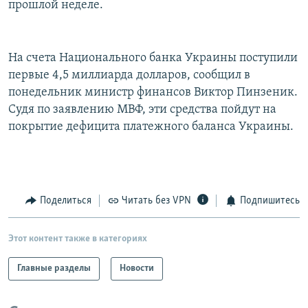
прошлой неделе.
РАСПИСАНИЕ ВЕЩАНИЯ
ПОДПИШИТЕСЬ НА РАССЫЛКУ
На счета Национального банка Украины поступили
первые 4,5 миллиарда долларов, сообщил в
СОЦИАЛЬНЫЕ СЕТИ
понедельник министр финансов Виктор Пинзеник.
Судя по заявлению МВФ, эти средства пойдут на
покрытие дефицита платежного баланса Украины.
Все сайты РСЕ/РС
Поделиться
Читать без VPN
Подпишитесь
Этот контент также в категориях
Главные разделы
Новости