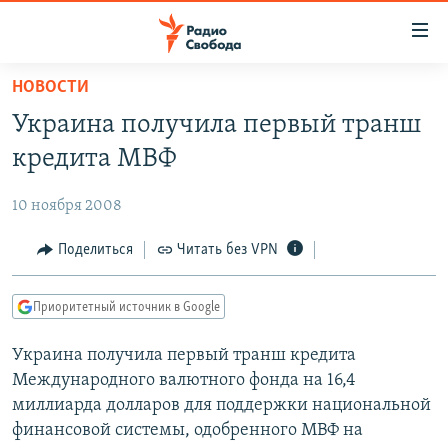
Ссылки
для
упрощенного
НОВОСТИ
ПРОГРАММЫ
доступа
Украина получила первый транш
ПОДКАСТЫ
Вернуться
кредита МВФ
к
АВТОРСКИЕ ПРОЕКТЫ
основному
10 ноября 2008
ЦИТАТЫ СВОБОДЫ
содержанию
Вернутся
МНЕНИЯ
Поделиться
Читать без VPN
к
КУЛЬТУРА
главной
Приоритетный источник в Google
навигации
IDEL.РЕАЛИИ
Вернутся
Украина получила первый транш кредита
КАВКАЗ.РЕАЛИИ
к
Международного валютного фонда на 16,4
СЕВЕР.РЕАЛИИ
поиску
миллиарда долларов для поддержки национальной
финансовой системы, одобренного МВФ на
СИБИРЬ.РЕАЛИИ