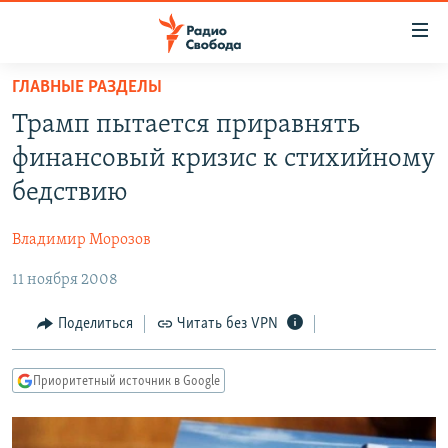
Ссылки
для
упрощенного
ГЛАВНЫЕ РАЗДЕЛЫ
ПРОГРАММЫ
доступа
Трамп пытается приравнять
ПОДКАСТЫ
Вернуться
финансовый кризис к стихийному
к
АВТОРСКИЕ ПРОЕКТЫ
бедствию
основному
ЦИТАТЫ СВОБОДЫ
содержанию
Владимир Морозов
Вернутся
МНЕНИЯ
к
11 ноября 2008
КУЛЬТУРА
главной
навигации
IDEL.РЕАЛИИ
Поделиться
Читать без VPN
Вернутся
КАВКАЗ.РЕАЛИИ
к
Приоритетный источник в Google
СЕВЕР.РЕАЛИИ
поиску
СИБИРЬ.РЕАЛИИ