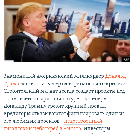
РАСПИСАНИЕ ВЕЩАНИЯ
ПОДПИШИТЕСЬ НА РАССЫЛКУ
СОЦИАЛЬНЫЕ СЕТИ
Все сайты РСЕ/РС
Знаменитый американский миллиардер
Дональд
Трамп
может стать жертвой финансового кризиса.
Строительный магнат всегда создает проекты под
стать своей колоритной натуре. Но теперь
Дональду Трампу грозит крупный провал.
Кредиторы отказываются финансировать один из
его любимых проектов -
недостроенный
гигантский небоскреб в Чикаго
. Инвесторы