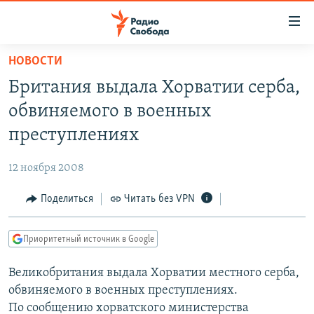
Ссылки
для
упрощенного
НОВОСТИ
ПРОГРАММЫ
доступа
Британия выдала Хорватии серба,
ПОДКАСТЫ
Вернуться
обвиняемого в военных
к
АВТОРСКИЕ ПРОЕКТЫ
преступлениях
основному
ЦИТАТЫ СВОБОДЫ
содержанию
12 ноября 2008
Вернутся
МНЕНИЯ
к
Поделиться
Читать без VPN
КУЛЬТУРА
главной
навигации
IDEL.РЕАЛИИ
Приоритетный источник в Google
Вернутся
КАВКАЗ.РЕАЛИИ
к
Великобритания выдала Хорватии местного серба,
СЕВЕР.РЕАЛИИ
поиску
обвиняемого в военных преступлениях.
СИБИРЬ.РЕАЛИИ
По сообщению хорватского министерства