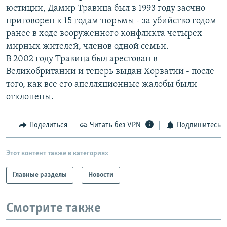
юстиции, Дамир Травица был в 1993 году заочно
РАСПИСАНИЕ ВЕЩАНИЯ
приговорен к 15 годам тюрьмы - за убийство годом
ПОДПИШИТЕСЬ НА РАССЫЛКУ
ранее в ходе вооруженного конфликта четырех
мирных жителей, членов одной семьи.
СОЦИАЛЬНЫЕ СЕТИ
В 2002 году Травица был арестован в
Великобритании и теперь выдан Хорватии - после
того, как все его апелляционные жалобы были
отклонены.
Все сайты РСЕ/РС
Поделиться
Читать без VPN
Подпишитесь
Этот контент также в категориях
Главные разделы
Новости
Смотрите также