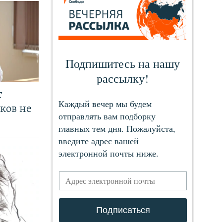
т
ков не