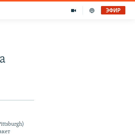
ЭФИР
а
ittsburgh)
акет