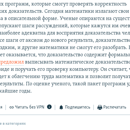
 программ, которые смогут проверять корректность
их доказательств. Сегодня математики излагают свои
ва в описательной форме. Ученые опираются на суще
 опускают шаги рассуждений, которые кажутся им оч
наиболее адекватна для восприятия доказательства че
е шаги от аксиом до нового результата, доказательств
здким, и другие математики не смогут его разобрать. 
лет оказывается, что доказательство содержит формал
предложил
выписывать математическое доказательство
иде и поручать его проверку компьютеру. Он считает,
дет к облегчению труда математика и позволит получа
езультаты. По оценке ученого, такой пакет программ у
ижайшие годы.
ся
Читать без VPN
Подпишитесь
Распечатать
е в категориях