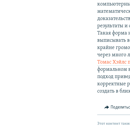
РАСПИСАНИЕ ВЕЩАНИЯ
компьютерных
ПОДПИШИТЕСЬ НА РАССЫЛКУ
математическ
доказательст
результаты и
Такая форма 
выписывать вс
крайне громо
через много 
Томас Хэйлс 
формальном в
подход приве
корректные р
создать в бл
Поделить
Этот контент такж