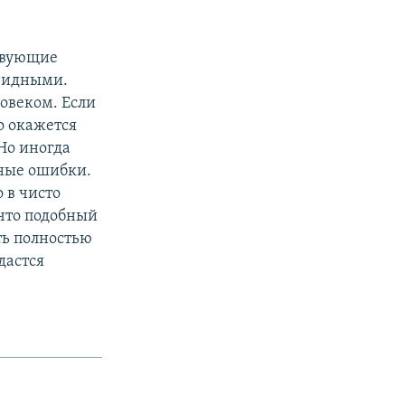
ствующие
евидными.
ловеком. Если
о окажется
Но иногда
ьные ошибки.
 в чисто
 что подобный
ть полностью
дастся