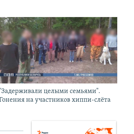
"Задерживали целыми семьями".
Гонения на участников хиппи-слёта