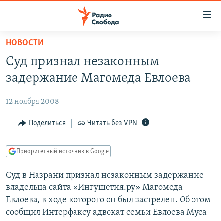
Ссылки
для
упрощенного
НОВОСТИ
ПРОГРАММЫ
доступа
Суд признал незаконным
ПОДКАСТЫ
Вернуться
задержание Магомеда Евлоева
к
АВТОРСКИЕ ПРОЕКТЫ
основному
12 ноября 2008
ЦИТАТЫ СВОБОДЫ
содержанию
Вернутся
МНЕНИЯ
Поделиться
Читать без VPN
к
КУЛЬТУРА
главной
Приоритетный источник в Google
навигации
IDEL.РЕАЛИИ
Вернутся
Суд в Назрани признал незаконным задержание
КАВКАЗ.РЕАЛИИ
к
владельца сайта «Ингушетия.ру» Магомеда
СЕВЕР.РЕАЛИИ
поиску
Евлоева, в ходе которого он был застрелен. Об этом
сообщил Интерфаксу адвокат семьи Евлоева Муса
СИБИРЬ.РЕАЛИИ