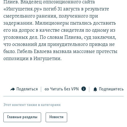
Плиев. Владелец оппозиционного сайта
РАСПИСАНИЕ ВЕЩАНИЯ
«Ингушетия.ру» погиб 31 августа в результате
ПОДПИШИТЕСЬ НА РАССЫЛКУ
смертельного ранения, полученного при
задержании. Милиционеры пытались доставить
его на допрос в качестве свидетеля по одному из
СОЦИАЛЬНЫЕ СЕТИ
уголовных дел. По словам Плиева, суд заключил,
что оснований для принудительного привода не
было. Гибель Евлоева вызвала массовые протесты
оппозиции в Ингушетии.
Все сайты РСЕ/РС
Поделиться
Читать без VPN
Подпишитесь
Этот контент также в категориях
Главные разделы
Новости