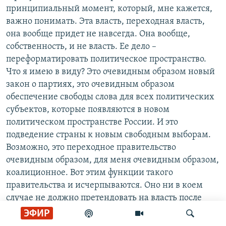
принципиальный момент, который, мне кажется,
важно понимать. Эта власть, переходная власть,
она вообще придет не навсегда. Она вообще,
собственность, и не власть. Ее дело –
переформатировать политическое пространство.
Что я имею в виду? Это очевидным образом новый
закон о партиях, это очевидным образом
обеспечение свободы слова для всех политических
субъектов, которые появляются в новом
политическом пространстве России. И это
подведение страны к новым свободным выборам.
Возможно, это переходное правительство
очевидным образом, для меня очевидным образом,
коалиционное. Вот этим функции такого
правительства и исчерпываются. Оно ни в коем
случае не должно претендовать на власть после
выборов. Более того, она должна декларировать,
ЭФИР
что она в выборах сама участвовать не будет. Вот