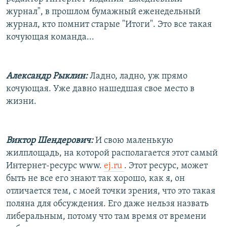
РАСПИСАНИЕ ВЕЩАНИЯ
журнал", в прошлом бумажный еженедельный
журнал, кто помнит старые "Итоги". Это все такая
ПОДПИШИТЕСЬ НА РАССЫЛКУ
кочующая команда...
СОЦИАЛЬНЫЕ СЕТИ
Александр Рыклин:
Ладно, ладно, уж прямо
кочующая. Уже давно нашедшая свое место в
жизни.
Все сайты РСЕ/РС
Виктор Шендерович:
И свою маленькую
жилплощадь, на которой располагается этот самый
Интернет-ресурс www.
ej.ru
. Этот ресурс, может
быть не все его знают так хорошо, как я, он
отличается тем, с моей точки зрения, что это такая
поляна для обсуждения. Его даже нельзя назвать
либеральным, потому что там время от времени