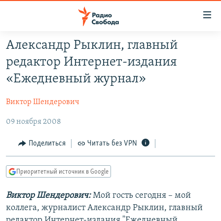
Ссылки
для
упрощенного
Александр Рыклин, главный
ПРОГРАММЫ
доступа
редактор Интернет-издания
ПОДКАСТЫ
Вернуться
«Ежедневный журнал»
к
АВТОРСКИЕ ПРОЕКТЫ
основному
Виктор Шендерович
ЦИТАТЫ СВОБОДЫ
содержанию
Вернутся
09 ноября 2008
МНЕНИЯ
к
КУЛЬТУРА
Поделиться
Читать без VPN
главной
навигации
IDEL.РЕАЛИИ
Вернутся
Приоритетный источник в Google
КАВКАЗ.РЕАЛИИ
к
СЕВЕР.РЕАЛИИ
Виктор Шендерович:
Мой гость сегодня – мой
поиску
коллега, журналист Александр Рыклин, главный
СИБИРЬ.РЕАЛИИ
редактор Интернет-издания "Ежедневный