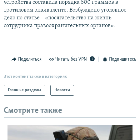
устройства составила порядка 500 граммов в
РАСПИСАНИЕ ВЕЩАНИЯ
тротиловом эквиваленте. Возбуждено уголовное
ПОДПИШИТЕСЬ НА РАССЫЛКУ
дело по статье – «посягательство на жизнь
сотрудника правоохранительных органов».
СОЦИАЛЬНЫЕ СЕТИ
Поделиться
Читать без VPN
Подпишитесь
Все сайты РСЕ/РС
Этот контент также в категориях
Главные разделы
Новости
Смотрите также