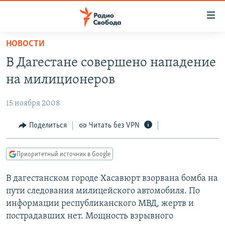
Ссылки
для
упрощенного
НОВОСТИ
ПРОГРАММЫ
доступа
В Дагестане совершено нападение
ПОДКАСТЫ
Вернуться
на милиционеров
к
АВТОРСКИЕ ПРОЕКТЫ
основному
15 ноября 2008
ЦИТАТЫ СВОБОДЫ
содержанию
Вернутся
МНЕНИЯ
Поделиться
Читать без VPN
к
КУЛЬТУРА
главной
Приоритетный источник в Google
навигации
IDEL.РЕАЛИИ
Вернутся
В дагестанском городе Хасавюрт взорвана бомба на
КАВКАЗ.РЕАЛИИ
к
пути следования милицейского автомобиля. По
СЕВЕР.РЕАЛИИ
поиску
информации республиканского МВД, жертв и
пострадавших нет. Мощность взрывного
СИБИРЬ.РЕАЛИИ