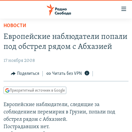
Ссылки
для
упрощенного
НОВОСТИ
ПРОГРАММЫ
доступа
Европейские наблюдатели попали
ПОДКАСТЫ
Вернуться
под обстрел рядом с Абхазией
к
АВТОРСКИЕ ПРОЕКТЫ
основному
17 ноября 2008
ЦИТАТЫ СВОБОДЫ
содержанию
Вернутся
МНЕНИЯ
Поделиться
Читать без VPN
к
КУЛЬТУРА
главной
Приоритетный источник в Google
навигации
IDEL.РЕАЛИИ
Вернутся
Европейские наблюдатели, следящие за
КАВКАЗ.РЕАЛИИ
к
соблюдением перемирия в Грузии, попали под
СЕВЕР.РЕАЛИИ
поиску
обстрел рядом с Абхазией.
Пострадавших нет.
СИБИРЬ.РЕАЛИИ