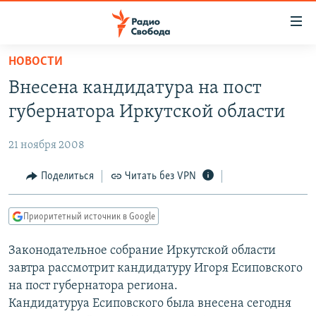
Ссылки
для
упрощенного
НОВОСТИ
ПРОГРАММЫ
доступа
Внесена кандидатура на пост
ПОДКАСТЫ
Вернуться
губернатора Иркутской области
к
АВТОРСКИЕ ПРОЕКТЫ
основному
21 ноября 2008
ЦИТАТЫ СВОБОДЫ
содержанию
Вернутся
МНЕНИЯ
Поделиться
Читать без VPN
к
КУЛЬТУРА
главной
Приоритетный источник в Google
навигации
IDEL.РЕАЛИИ
Вернутся
Законодательное собрание Иркутской области
КАВКАЗ.РЕАЛИИ
к
завтра рассмотрит кандидатуру Игоря Есиповского
СЕВЕР.РЕАЛИИ
поиску
на пост губернатора региона.
Кандидатуруа Есиповского была внесена сегодня
СИБИРЬ.РЕАЛИИ