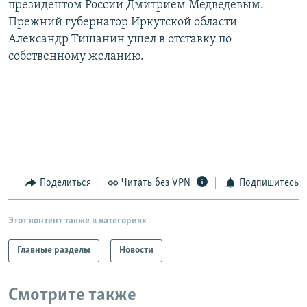
президентом России Дмитрием Медведевым.
РАСПИСАНИЕ ВЕЩАНИЯ
Прежний губернатор Иркутской области
ПОДПИШИТЕСЬ НА РАССЫЛКУ
Александр Тишанин ушел в отставку по
собственному желанию.
СОЦИАЛЬНЫЕ СЕТИ
Все сайты РСЕ/РС
Поделиться
Читать без VPN
Подпишитесь
Этот контент также в категориях
Главные разделы
Новости
Смотрите также