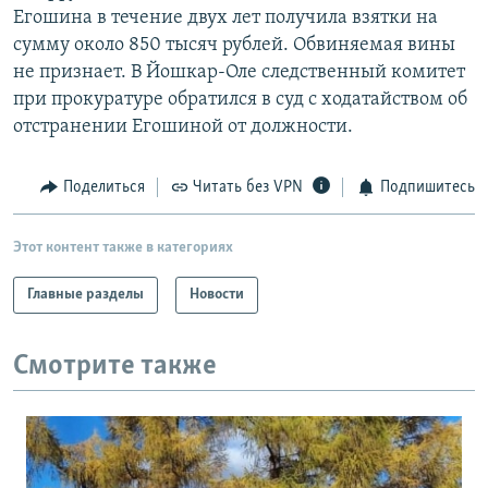
Егошина в течение двух лет получила взятки на
РАСПИСАНИЕ ВЕЩАНИЯ
сумму около 850 тысяч рублей. Обвиняемая вины
ПОДПИШИТЕСЬ НА РАССЫЛКУ
не признает. В Йошкар-Оле следственный комитет
при прокуратуре обратился в суд с ходатайством об
СОЦИАЛЬНЫЕ СЕТИ
отстранении Егошиной от должности.
Поделиться
Читать без VPN
Подпишитесь
Этот контент также в категориях
Все сайты РСЕ/РС
Главные разделы
Новости
Смотрите также