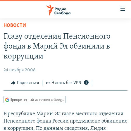
Ссылки
для
упрощенного
НОВОСТИ
ПРОГРАММЫ
доступа
Главу отделения Пенсионного
ПОДКАСТЫ
Вернуться
фонда в Марий Эл обвинили в
к
АВТОРСКИЕ ПРОЕКТЫ
коррупции
основному
ЦИТАТЫ СВОБОДЫ
содержанию
24 ноября 2008
Вернутся
МНЕНИЯ
к
Поделиться
Читать без VPN
КУЛЬТУРА
главной
навигации
IDEL.РЕАЛИИ
Приоритетный источник в Google
Вернутся
КАВКАЗ.РЕАЛИИ
к
В республике Марий-Эл главе местного отделения
СЕВЕР.РЕАЛИИ
поиску
Пенсионного фонда России предъявлено обвинение
СИБИРЬ.РЕАЛИИ
в коррупции. По данным следствия, Лидия