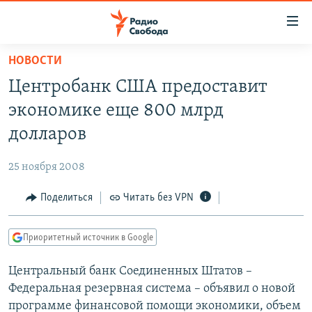
Ссылки
для
упрощенного
НОВОСТИ
ПРОГРАММЫ
доступа
Центробанк США предоставит
ПОДКАСТЫ
Вернуться
экономике еще 800 млрд
к
АВТОРСКИЕ ПРОЕКТЫ
долларов
основному
ЦИТАТЫ СВОБОДЫ
содержанию
25 ноября 2008
Вернутся
МНЕНИЯ
к
Поделиться
Читать без VPN
КУЛЬТУРА
главной
навигации
IDEL.РЕАЛИИ
Приоритетный источник в Google
Вернутся
КАВКАЗ.РЕАЛИИ
к
Центральный банк Соединенных Штатов –
СЕВЕР.РЕАЛИИ
поиску
Федеральная резервная система – объявил о новой
СИБИРЬ.РЕАЛИИ
программе финансовой помощи экономики, объем