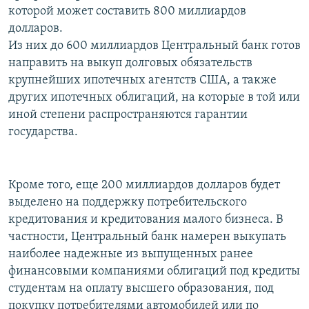
которой может составить 800 миллиардов
РАСПИСАНИЕ ВЕЩАНИЯ
долларов.
ПОДПИШИТЕСЬ НА РАССЫЛКУ
Из них до 600 миллиардов Центральный банк готов
направить на выкуп долговых обязательств
СОЦИАЛЬНЫЕ СЕТИ
крупнейших ипотечных агентств США, а также
других ипотечных облигаций, на которые в той или
иной степени распространяются гарантии
государства.
Все сайты РСЕ/РС
Кроме того, еще 200 миллиардов долларов будет
выделено на поддержку потребительского
кредитования и кредитования малого бизнеса. В
частности, Центральный банк намерен выкупать
наиболее надежные из выпущенных ранее
финансовыми компаниями облигаций под кредиты
студентам на оплату высшего образования, под
покупку потребителями автомобилей или по