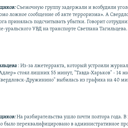
щиков:
Съемочную группу задержали и возбудили угол
домо ложное сообщение об акте терроризма». А Свердл
ога принялась подсчитывать убытки. Говорит сотрудни
е-уральского УВД на транспорте Светлана Тагильцева.
ильцева
: Из-за лжетерракта, который устроили журнал
длер» стоял лишних 55 минут, "Тавда-Харьков" - 14 м
Свердловск-Дружинино" выбилась из графика на 40 ми
щиков:
На разбирательства ушло почти полтора года. В
ло было переквалифицировано в административное про