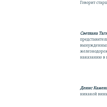
Говорит стар
Светлана Таг
представител
вынужденный 
железнодорож
наказанию в 
Денис Камен
никакой вины