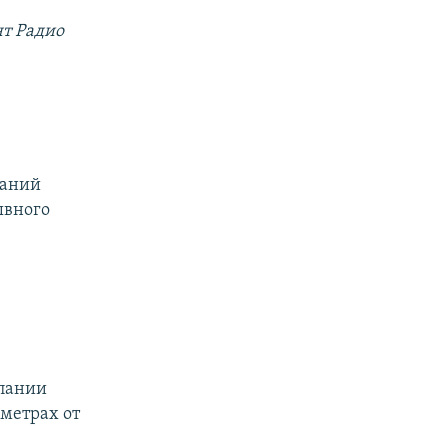
нт Радио
паний
ывного
й
мпании
ометрах от