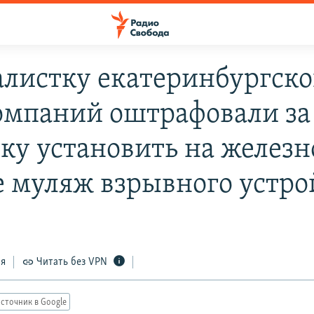
листку екатеринбургск
омпаний оштрафовали за
ку установить на железн
е муляж взрывного устро
ся
Читать без VPN
сточник в Google