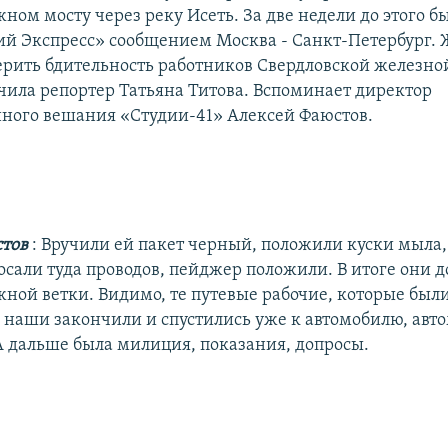
ом мосту через реку Исеть. За две недели до этого б
ий Экспресс» сообщением Москва - Санкт-Петербург.
рить бдительность работников Свердловской железной
чила репортер Татьяна Титова. Вспоминает директор
ого вешания «Студии-41» Алексей Фаюстов.
стов
: Вручили ей пакет черный, положили куски мыла
осали туда проводов, пейджер положили. В итоге они д
ной ветки. Видимо, те путевые рабочие, которые был
а наши закончили и спустились уже к автомобилю, авт
А дальше была милиция, показания, допросы.