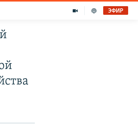
ЭФИР
ой
ой
йства