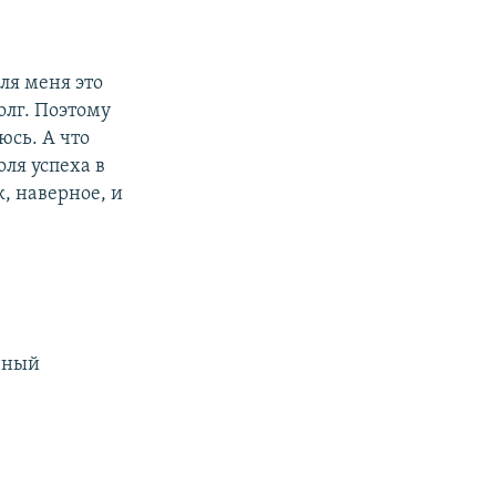
для меня это
олг. Поэтому
юсь. А что
оля успеха в
, наверное, и
енный