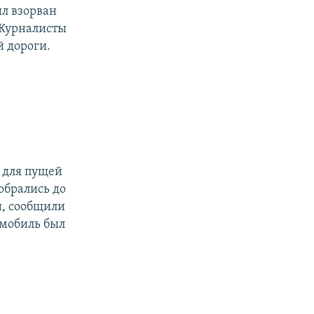
ыл взорван
 Журналисты
 дороги.
, для пущей
обрались до
и, сообщили
омобиль был