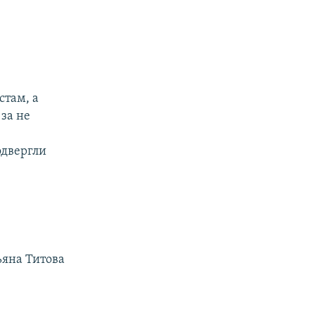
стам, а
за не
одвергли
ьяна Титова