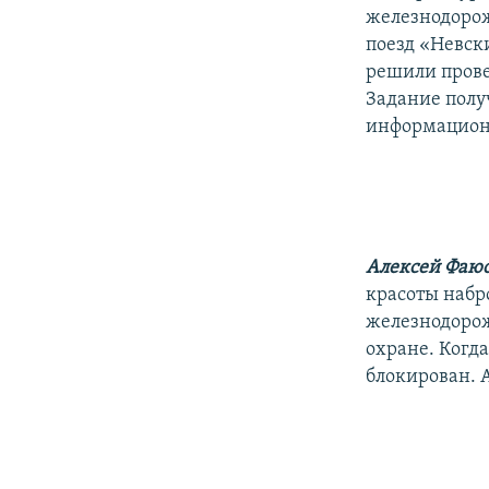
железнодорожн
поезд «Невск
решили прове
Задание полу
информационн
Алексей Фаю
красоты набр
железнодорож
охране. Когд
блокирован. 