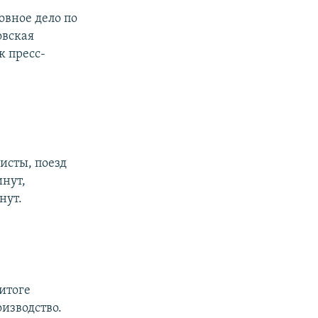
овное дело по
овская
к пресс-
исты, поезд
инут,
нут.
 итоге
изводство.