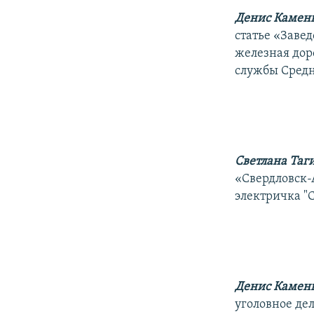
Денис Камен
статье «Заве
железная дор
службы Средн
Светлана Таг
«Свердловск-А
электричка "
Денис Камен
уголовное де