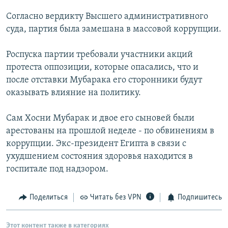
РАСПИСАНИЕ ВЕЩАНИЯ
Согласно вердикту Высшего административного
ПОДПИШИТЕСЬ НА РАССЫЛКУ
суда, партия была замешана в массовой коррупции.
Роспуска партии требовали участники акций
СОЦИАЛЬНЫЕ СЕТИ
протеста оппозиции, которые опасались, что и
после отставки Мубарака его сторонники будут
оказывать влияние на политику.
Сам Хосни Мубарак и двое его сыновей были
Все сайты РСЕ/РС
арестованы на прошлой неделе - по обвинениям в
коррупции. Экс-президент Египта в связи с
ухудшением состояния здоровья находится в
госпитале под надзором.
Поделиться
Читать без VPN
Подпишитесь
Этот контент также в категориях