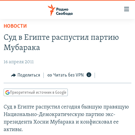
Ссылки
для
упрощенного
НОВОСТИ
ПРОГРАММЫ
доступа
Суд в Египте распустил партию
ПОДКАСТЫ
Вернуться
Мубарака
к
АВТОРСКИЕ ПРОЕКТЫ
основному
16 апреля 2011
ЦИТАТЫ СВОБОДЫ
содержанию
Вернутся
МНЕНИЯ
Поделиться
Читать без VPN
к
КУЛЬТУРА
главной
Приоритетный источник в Google
навигации
IDEL.РЕАЛИИ
Вернутся
Суд в Египте распустил сегодня бывшую правящую
КАВКАЗ.РЕАЛИИ
к
Национально-Демократическую партию экс-
СЕВЕР.РЕАЛИИ
поиску
президента Хосни Мубарака и конфисковал ее
активы.
СИБИРЬ.РЕАЛИИ