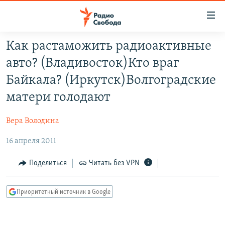
Ссылки
для
упрощенного
Как растаможить радиоактивные
ПРОГРАММЫ
доступа
авто? (Владивосток)Кто враг
ПОДКАСТЫ
Вернуться
Байкала? (Иркутск)Волгоградские
к
АВТОРСКИЕ ПРОЕКТЫ
матери голодают
основному
ЦИТАТЫ СВОБОДЫ
содержанию
Вера Володина
Вернутся
МНЕНИЯ
к
16 апреля 2011
КУЛЬТУРА
главной
навигации
IDEL.РЕАЛИИ
Поделиться
Читать без VPN
Вернутся
КАВКАЗ.РЕАЛИИ
к
Приоритетный источник в Google
СЕВЕР.РЕАЛИИ
поиску
СИБИРЬ.РЕАЛИИ