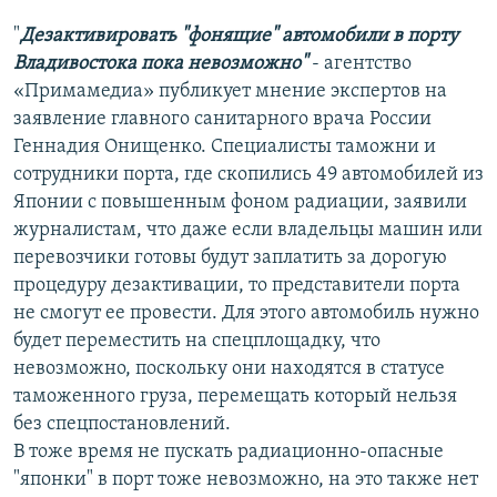
РАСПИСАНИЕ ВЕЩАНИЯ
"
Дезактивировать "фонящие" автомобили в порту
ПОДПИШИТЕСЬ НА РАССЫЛКУ
Владивостока пока невозможно"
- агентство
«Примамедиа» публикует мнение экспертов на
заявление главного санитарного врача России
СОЦИАЛЬНЫЕ СЕТИ
Геннадия Онищенко. Специалисты таможни и
сотрудники порта, где скопились 49 автомобилей из
Японии с повышенным фоном радиации, заявили
журналистам, что даже если владельцы машин или
перевозчики готовы будут заплатить за дорогую
Все сайты РСЕ/РС
процедуру дезактивации, то представители порта
не смогут ее провести. Для этого автомобиль нужно
будет переместить на спецплощадку, что
невозможно, поскольку они находятся в статусе
таможенного груза, перемещать который нельзя
без спецпостановлений.
В тоже время не пускать радиационно-опасные
"японки" в порт тоже невозможно, на это также нет