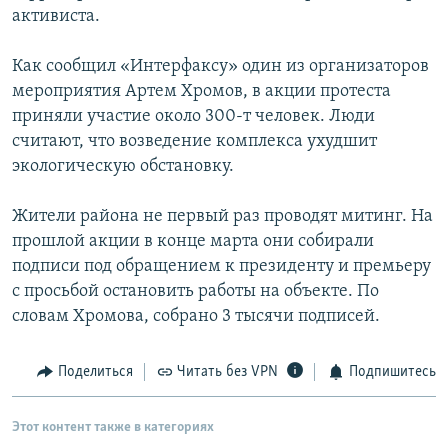
активиста.
РАСПИСАНИЕ ВЕЩАНИЯ
ПОДПИШИТЕСЬ НА РАССЫЛКУ
Как сообщил «Интерфаксу» один из организаторов
мероприятия Артем Хромов, в акции протеста
СОЦИАЛЬНЫЕ СЕТИ
приняли участие около 300-т человек. Люди
считают, что возведение комплекса ухудшит
экологическую обстановку.
Жители района не первый раз проводят митинг. На
прошлой акции в конце марта они собирали
Все сайты РСЕ/РС
подписи под обращением к президенту и премьеру
с просьбой остановить работы на объекте. По
словам Хромова, собрано 3 тысячи подписей.
Поделиться
Читать без VPN
Подпишитесь
Этот контент также в категориях