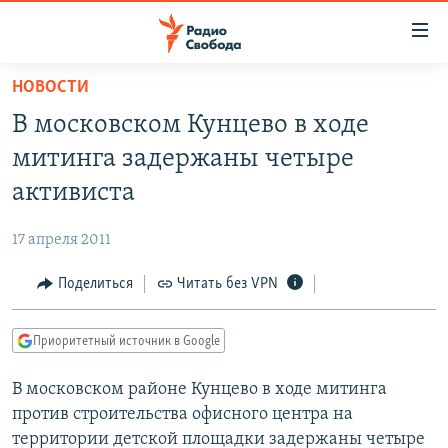
Ссылки
для
упрощенного
НОВОСТИ
ПРОГРАММЫ
доступа
В московском Кунцево в ходе
ПОДКАСТЫ
Вернуться
митинга задержаны четыре
к
АВТОРСКИЕ ПРОЕКТЫ
активиста
основному
ЦИТАТЫ СВОБОДЫ
содержанию
17 апреля 2011
Вернутся
МНЕНИЯ
к
Поделиться
Читать без VPN
КУЛЬТУРА
главной
навигации
IDEL.РЕАЛИИ
Приоритетный источник в Google
Вернутся
КАВКАЗ.РЕАЛИИ
к
В московском районе Кунцево в ходе митинга
СЕВЕР.РЕАЛИИ
поиску
против строительства офисного центра на
СИБИРЬ.РЕАЛИИ
территории детской площадки задержаны четыре