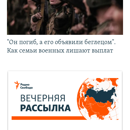
"Он погиб, а его объявили беглецом".
Как семьи военных лишают выплат